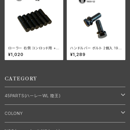
ローラー 右側 コンロッド用 +0
ハンドルバー ボルト 2個入 193
006 オーバーサイズ 12個入り
0-52年 亜鉛
¥1,020
¥1,289
ハーレーダビッドソン 1929-73
年 DL RL WL G エンジン
CATEGORY
45PARTS(ハーレーWL 陸王)
エンジン
COLONY
エンジン・シリンダーヘッド