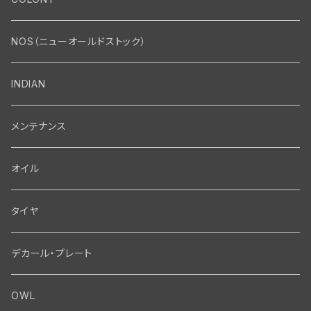
エンジン・シリンダーヘッド
マフラー・インテーク・キャブレター
Bolt・Nut
NOS（ニューオールドストック）
バルブ・タペット関係
マフラー関係
Nut
エレクトリカル
Front End・Rear End
INDIAN
ピストン・コネクティングロッド・ベアリング
インテーク・キャブレター関係
Screw
ジェネレーター関係
Wheel-Brake
駆動系
Motor
メンテナンス
フライホイール・シャフト関係
エアクリーナー関係
Bolt
ディストリビューター関係
Fork-Shockabsorber
ドライブチェーン関係
Motor
フロントフォーク・フレーム
Transmission・Primary
オイル
クランクケース関係
インテーク・キャブレーター関係
Washer-Cotterpin
アマチュア関係（ジェネレーター）
Handlebar-controls
スプロケット・ベルトドライブキット
Carbrator
フロントフォーク関係
Transmission-Shifter
シート・サドルバッグ
Gastank・Oiltank
タイヤ
オイルポンプ関係
Show bike kits
ブラシプレート関係（ジェネレーター）
Fendermount
キックペダル関係
ソフテイル用 New Springer Fork
Primary-clutch-Kickstarter
シートポスト関係
Oilline
ハンドルバー・タンク・フェンダー
Electrical
デカール・プレート
エンジン関係 ビックツイン
Hard wear kits
スパークコイル関係
Axle
スターターパーツ
フレームヘッドベアリング・ステアリングダンパー関係
Sprocketmount
ソロサドルシート関係
Gastank・Oiltank
ハンドルバー関係
Electrical
ホイール・ブレーキ
TOOL
OWL