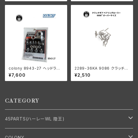
ンブレム
colony 8943-27 ヘッドラン
2289-36KA 9086 クラッチギ
プ レストレーションキット
ア ベアリングローラー 0008"
¥7,600
¥2,510
オーバーサイズ 24個 ハーレー
ダビッドソン
CATEGORY
45PARTS(ハーレーWL 陸王)
エンジン
COLONY