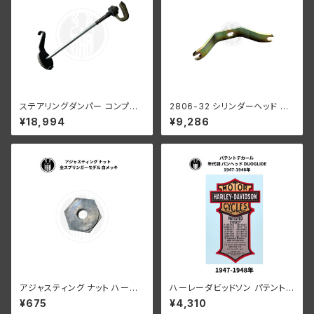
ステアリングダンパー コンプリ
2806-32 シリンダーヘッド ブ
ート グリーンレバー ハーレーダ
ラケット 鉄ヘッド用 ハーレーダ
¥18,994
¥9,286
ビッドソン WLA WLC
ビッドソン 1932-1952年 DL R
L WL G 亜鉛メッキ
アジャスティング ナット ハーレ
ハーレーダビッドソン パテント 1
ーダビッドソン 全スプリンガー
947-1948年 オイルタンク 用
¥675
¥4,310
モデル 白メッキ
ステッカー 復刻版 デカール エ