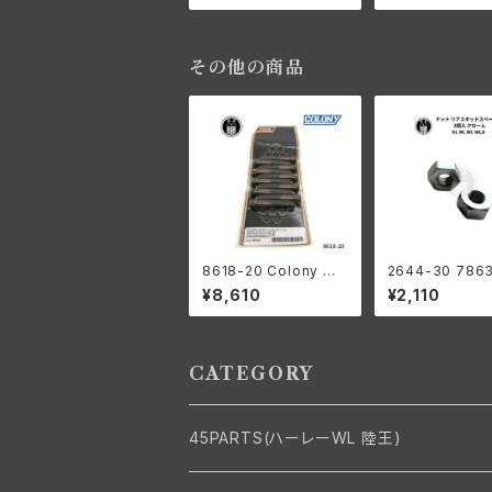
以降 クロームメ
その他の商品
8618-20 Colony コ
2644-30 786
ロニー ビッグボア ヘッ
ト リアスタッド
¥8,610
¥2,110
ドボルト ワッシャー キッ
ー 2個入 ハー
ト ハーレーダビッドソン
ッドソン DL RL 
1948年以降 パンヘッド
LA クロームメッ
ショベルヘッド ブラック
CATEGORY
45PARTS(ハーレーWL 陸王)