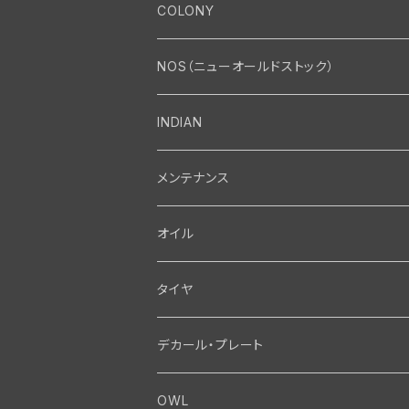
エンジン
COLONY
エンジン・シリンダーヘッド
マフラー・インテーク・キャブレター
Bolt・Nut
NOS（ニューオールドストック）
バルブ・タペット関係
マフラー関係
Nut
エレクトリカル
Front End・Rear End
INDIAN
ピストン・コネクティングロッド・ベアリング
インテーク・キャブレター関係
Screw
ジェネレーター関係
Wheel-Brake
駆動系
Motor
メンテナンス
フライホイール・シャフト関係
エアクリーナー関係
Bolt
ディストリビューター関係
Fork-Shockabsorber
ドライブチェーン関係
Motor
フロントフォーク・フレーム
Transmission・Primary
オイル
クランクケース関係
インテーク・キャブレーター関係
Washer-Cotterpin
アマチュア関係（ジェネレーター）
Handlebar-controls
スプロケット・ベルトドライブキット
Carbrator
フロントフォーク関係
Transmission-Shifter
シート・サドルバッグ
Gastank・Oiltank
タイヤ
オイルポンプ関係
Show bike kits
ブラシプレート関係（ジェネレーター）
Fendermount
キックペダル関係
ソフテイル用 New Springer Fork
Primary-clutch-Kickstarter
シートポスト関係
Oilline
ハンドルバー・タンク・フェンダー
Electrical
デカール・プレート
エンジン関係 ビックツイン
Hard wear kits
スパークコイル関係
Axle
スターターパーツ
フレームヘッドベアリング・ステアリングダンパー
Sprocketmount
ソロサドルシート関係
Gastank・Oiltank
ハンドルバー関係
Electrical
ホイール・ブレーキ
TOOL
OWL