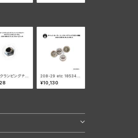
ーライズド
クランピングナッ
208-29 etc 18534-2
テアリングダンパー
9 タペットローラーセッ
28
¥10,130
936-48年 EL F
ト ベアリング付き ４個
 クローム
組