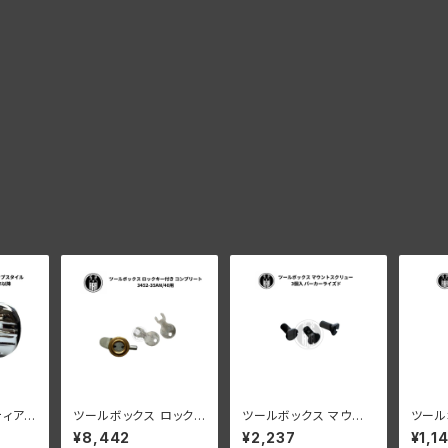
ティアド
ツールボックス ロック
ツールボックス マウント
ツール
ハーレ
鍵付き コンプリート 34
スクリュー 3個入 パー
ト 2
¥8,442
¥2,237
¥1,1
940年
52-35AN/40用 ハー
カーライズド ハーレー
ッドソ