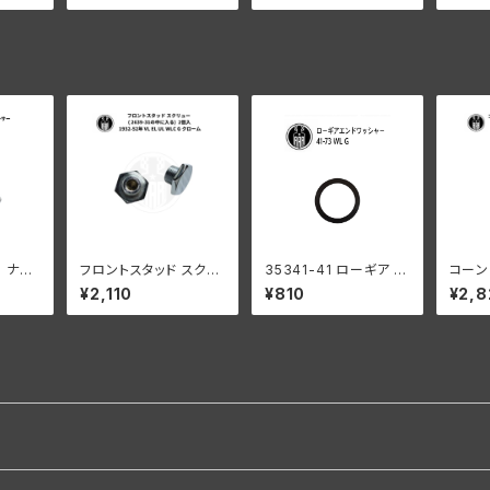
ッキ
レーダビッドソン 修復
ダビッドソン 全モデル
ド
用
3 ナッ
フロントスタッド スクリ
35341-41 ローギア エ
コーン
スペーサ
ュー ( 2639-31の中に
ンドワッシャー1個
ト ス
¥2,110
¥810
¥2,8
レーダビ
入る) 2個入 ハーレーダ
なし 1
WL W
ビッドソン 1932-52年
L UL
キ
VL EL UL WLC G ク
ローム