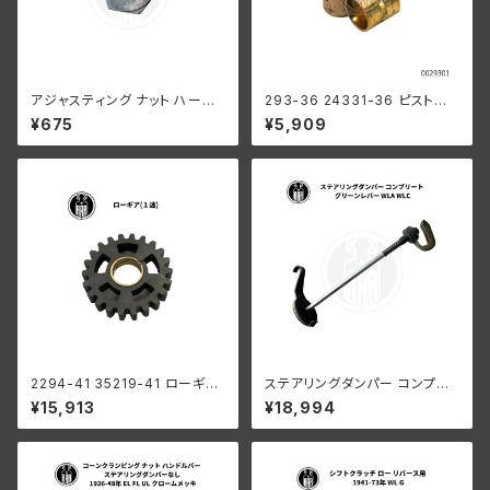
アジャスティング ナット ハーレ
293-36 24331-36 ピストン
ーダビッドソン 全スプリンガー
ピンブッシング 2個組
¥675
¥5,909
モデル 白メッキ
2294-41 35219-41 ローギア
ステアリングダンパー コンプリ
1速
ート グリーンレバー ハーレーダ
¥15,913
¥18,994
ビッドソン WLA WLC