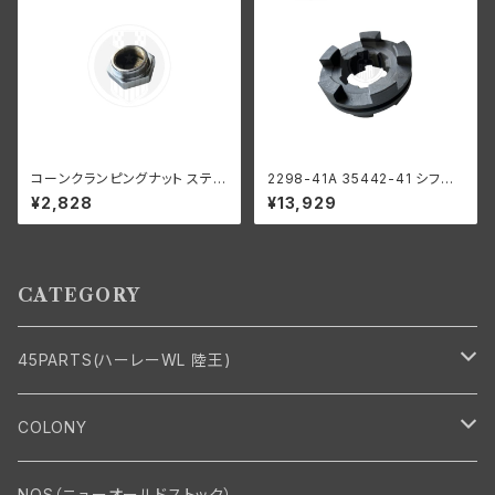
コーンクランピングナット ステア
2298-41A 35442-41 シフト
リングダンパーなし 1936-48
クラッチ ロー リバース用 ハー
¥2,828
¥13,929
年 EL FL UL クローム
レーダビッドソン 1941-73年
WL G
CATEGORY
45PARTS(ハーレーWL 陸王)
エンジン
COLONY
エンジン・シリンダーヘッド
マフラー・インテーク・キャブレター
Bolt・Nut
NOS（ニューオールドストック）