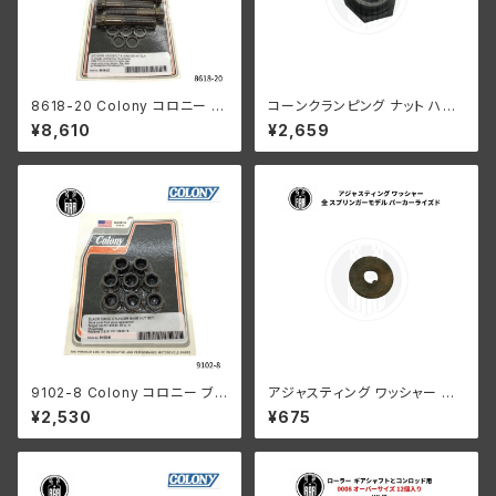
8618-20 Colony コロニー ビ
コーンクランピング ナット ハン
ッグボア ヘッドボルト ワッシャ
ドルバー ステアリングダンパー
¥8,610
¥2,659
ー キット ハーレーダビッドソン
なし ハーレーダビッドソン 193
1948年以降 パンヘッド ショベ
6-48年 EL FL UL パーカーラ
ルヘッド ブラック
イズド
9102-8 Colony コロニー ブラ
アジャスティング ワッシャー ハ
ック オキサイド シリンダーベー
ーレーダビッドソン 全スプリン
¥2,530
¥675
ス ナット セット ハーレーダビッ
ガーモデル パーカーライズド
ドソン 1978-1984年 80キュー
ビックインチ ショベルヘッド 16
838-78