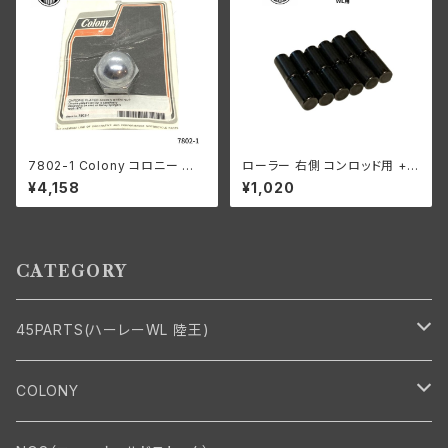
7802-1 Colony コロニー エ
ローラー 右側 コンロッド用 +0
ーコン ステム ナット ハーレー 1
006 オーバーサイズ 12個入り
¥4,158
¥1,020
936-77年 パンヘッド ナックル
ハーレーダビッドソン 1929-73
ショベル サイドバルブ スプリン
年 DL RL WL G エンジン
ガー
CATEGORY
45PARTS(ハーレーWL 陸王)
エンジン
COLONY
エンジン・シリンダーヘッド