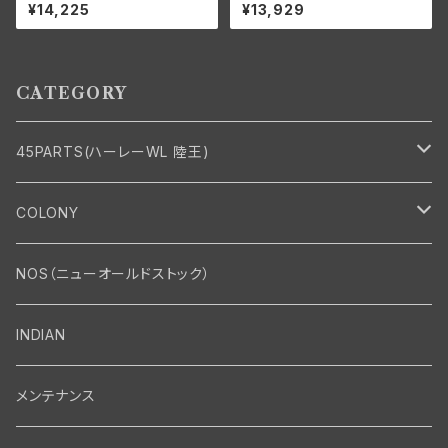
ラッチ セカンド サードギア用 ハ
クラッチ ロー リバース用 ハー
¥14,225
¥13,929
ーレーダビッドソン 1941-73年
レーダビッドソン 1941-73年
WL G
WL G
CATEGORY
45PARTS(ハーレーWL 陸王)
エンジン
COLONY
エンジン・シリンダーヘッド
マフラー・インテーク・キャブレター
Bolt・Nut
NOS（ニューオールドストック）
バルブ・タペット関係
マフラー関係
Nut
エレクトリカル
Front End・Rear End
INDIAN
ピストン・コネクティングロッド・ベアリング
インテーク・キャブレター関係
Screw
ジェネレーター関係
Wheel-Brake
駆動系
Motor
メンテナンス
フライホイール・シャフト関係
エアクリーナー関係
Bolt