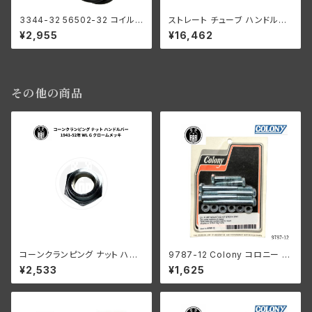
3344-32 56502-32 コイル
ストレート チューブ ハンドルバ
コントロール + プラグ スロット
ー 2本 製作用 スプリンガー ハ
¥2,955
¥16,462
ル イグニッション ハーレーダビ
ーレーダビッドソン 1935-48年
ッドソン 1932-47年 全モデル
プラスチック
その他の商品
コーンクランピング ナット ハン
9787-12 Colony コロニー オ
ドルバー ハーレーダビッドソン 1
イルポンプ マウント キット 亜鉛
¥2,533
¥1,625
941-52年 WL G クロームメッ
メッキ ハーレーダビッドソン 19
キ
78−91年 ビッグツイン