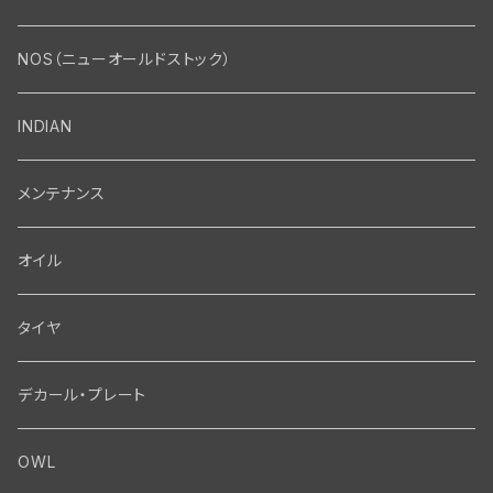
エンジン・シリンダーヘッド
マフラー・インテーク・キャブレター
Bolt・Nut
NOS（ニューオールドストック）
バルブ・タペット関係
マフラー関係
Nut
エレクトリカル
Front End・Rear End
INDIAN
ピストン・コネクティングロッド・ベアリング
インテーク・キャブレター関係
Screw
ジェネレーター関係
Wheel-Brake
駆動系
Motor
メンテナンス
フライホイール・シャフト関係
エアクリーナー関係
Bolt
ディストリビューター関係
Fork-Shockabsorber
ドライブチェーン関係
Motor
フロントフォーク・フレーム
Transmission・Primary
オイル
クランクケース関係
インテーク・キャブレーター関係
Washer-Cotterpin
アマチュア関係（ジェネレーター）
Handlebar-controls
スプロケット・ベルトドライブキット
Carbrator
フロントフォーク関係
Transmission-Shifter
シート・サドルバッグ
Gastank・Oiltank
タイヤ
オイルポンプ関係
Show bike kits
ブラシプレート関係（ジェネレーター）
Fendermount
キックペダル関係
ソフテイル用 New Springer Fork
Primary-clutch-Kickstarter
シートポスト関係
Oilline
ハンドルバー・タンク・フェンダー
Electrical
デカール・プレート
エンジン関係 ビックツイン
Hard wear kits
スパークコイル関係
Axle
スターターパーツ
フレームヘッドベアリング・ステアリングダンパー関係
Sprocketmount
ソロサドルシート関係
Gastank・Oiltank
ハンドルバー関係
Electrical
ホイール・ブレーキ
TOOL
OWL