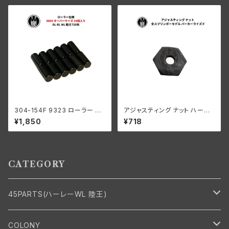
ソン 1936-84年 EL FL UL
304-154F 9323 ローラー 左
アジャスティング ナット ハーレ
側 +0004 オーバーサイズ 24
ーダビッドソン 全スプリンガー
¥1,850
¥718
個入り スプロケットシャフト側
モデル パーカーライズド
ハーレーダビッドソン 1929-73
年 RL DL WL G エンジン
CATEGORY
45PARTS(ハーレーWL 陸王)
エンジン
COLONY