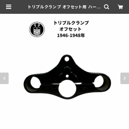
トリプルクランプ オフセット用 ハーレ
ーダビッドソン 1946-48年 ブラッ
ク 鍛造 | aar-hd