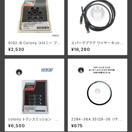
9102-8 Colony コロニー ブラ
スパークプラグ ワイヤーキット
ック オキサイド シリンダーベー
ねじ込み式 真ちゅう製 イグニッ
¥2,530
¥16,280
ス ナット セット ハーレーダビッ
ション 黒 ハーレーダビッドソン
ドソン 1978-1984年 80キュー
ビックインチ ショベルヘッド 16
838-78
colony トランスミッション ボ
2284-36A 35129-36 リテー
トム スタッドキット 26年以降
ニング リング ローラー メインド
¥6,500
¥675
45"s
ライブギア用 ハーレーダビッド