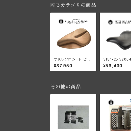
同じカテゴリの商品
サドル ソロシート ピー
3181-25 5200
シューター / レーシング
シート サドル ソ
¥37,950
¥56,430
スタイル アイボリー ハ
ル ベントホール無
ーレーダビッドソン チョ
ザー 革製 ハー
ッパー ボバー
ッドソン 1935初
年 全モデル ブラ
その他の商品