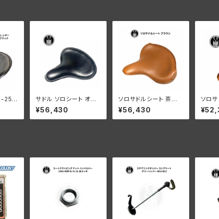
4-25
サドル ソロシート オー
ソロサドルシート 茶色
ソロサ
ロサド
プンシーム オールレザ
ミリタリー用 マウントセ
トセット
¥56,430
¥56,430
¥52,
し レ
ー ハーレー KR ボバー
ット付き
より明
レーダビ
スタイル ブラック
期-40
ック