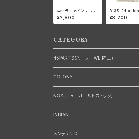
ローラー メイン カウン
8135-34 colo
ターシャフト 0004" オ
ニー カドミメッキ
¥2,800
¥8,200
ーバーサイズ 24個 ハ
ナー モーターケ
ーレーダビッドソン
ット ハーレーダ
ン
CATEGORY
45PARTS(ハーレーWL 陸王)
エンジン
COLONY
エンジン・シリンダーヘッド
マフラー・インテーク・キャブレター
Bolt・Nut
NOS（ニューオールドストック）
バルブ・タペット関係
マフラー関係
Nut
エレクトリカル
Front End・Rear End
INDIAN
ピストン・コネクティングロッド・ベアリング
インテーク・キャブレター関係
Screw
ジェネレーター関係
Wheel-Brake
駆動系
Motor
メンテナンス