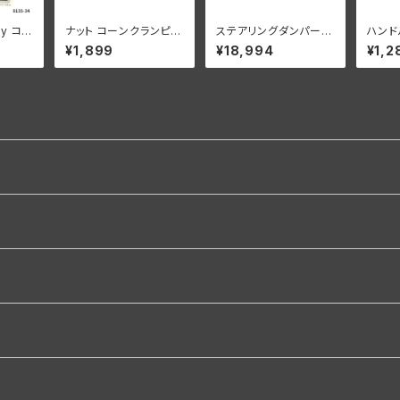
ny コロ
ナット コーンクランピン
ステアリングダンパー
ハンド
 ファス
グ ハンドルバー ハーレ
コンプリート グリーンレ
個入 1
¥1,899
¥18,994
¥1,2
ース キ
ーダビッドソン 1936-4
バー ハーレーダビッド
ビッドソ
8年 EL FL UL クロー
ソン WLA WLC
ムメッキ