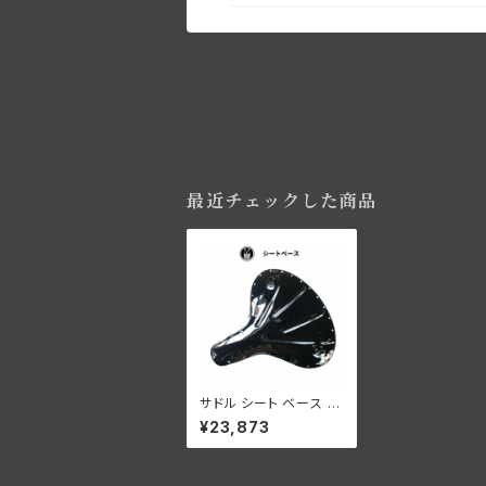
最近チェックした商品
サドル シート ベース 土
台のみ オリジナル 製作
¥23,873
用 鉄製 ブラック やや小
さめ KR/ボバーサドル