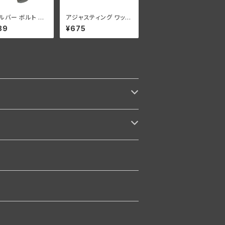
ルバー ボルト 2
アジャスティング ワッシ
930-52年 亜鉛
ャー ハーレーダビッドソ
89
¥675
ン 全スプリンガーモデ
ル パーカーライズド