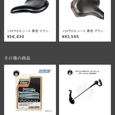
ソロサドルシート 黒色 マウント
ソロサドルシート 黒色 デラック
セット付き
ス 1947-53年
¥56,430
¥83,565
その他の商品