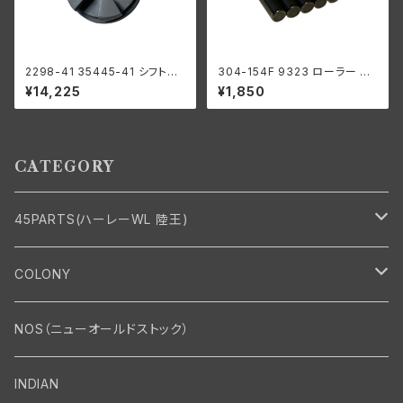
2298-41 35445-41 シフトク
304-154F 9323 ローラー 左
ラッチ セカンド サードギア用 ハ
側 +0004 オーバーサイズ 24
¥14,225
¥1,850
ーレーダビッドソン 1941-73年
個入り スプロケットシャフト側
WL G
ハーレーダビッドソン 1929-73
年 RL DL WL G エンジン
CATEGORY
45PARTS(ハーレーWL 陸王)
エンジン
COLONY
エンジン・シリンダーヘッド
マフラー・インテーク・キャブレター
Bolt・Nut
NOS（ニューオールドストック）
バルブ・タペット関係
マフラー関係
Nut
エレクトリカル
Front End・Rear End
INDIAN