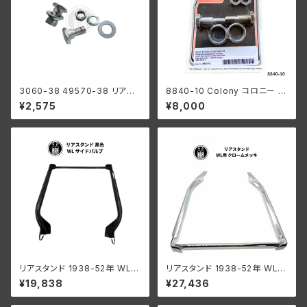
3060-38 49570-38 リアス
8840-10 Colony コロニー リ
タンド マウントキット ボルト / リ
アスタンド マウントキット パーカ
¥2,575
¥8,000
ング / ナット 2個セット ハーレー
ーライズド 1930-36年 サイド
ダビッドソン 1938-52年 全モ
バルブ ビッグツイン 1926-29
デル 白メッキ
年 シングル 1926-35年 45 モ
デル
リアスタンド 1938-52年 WL
リアスタンド 1938-52年 WL
ブラック
クロームメッキ
¥19,838
¥27,436