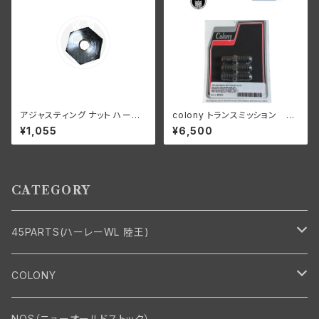
アジャスティング ナット ハーレ
colony トランスミッション ボ
ーダビッドソン 全スプリンガー
トム スタッドキット 26年以降
¥1,055
¥6,500
モデル クロームメッキ
45"s
CATEGORY
45PARTS(ハーレーWL 陸王)
エンジン
COLONY
エンジン・シリンダーヘッド
マフラー・インテーク・キャブレター
Bolt・Nut
NOS（ニューオールドストック）