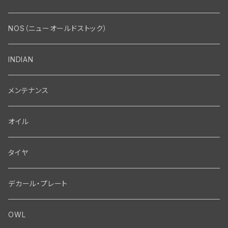
エンジン・シリンダーヘッド
マフラー・インテーク・キャブレター
Bolt・Nut
NOS（ニューオールドストック）
バルブ・タペット関係
マフラー関係
Nut
エレクトリカル
Front End・Rear End
INDIAN
ピストン・コネクティングロッド・ベアリング
インテーク・キャブレター関係
Screw
ジェネレーター関係
Wheel-Brake
駆動系
Motor
メンテナンス
フライホイール・シャフト関係
エアクリーナー関係
Bolt
ディストリビューター関係
Fork-Shockabsorber
ドライブチェーン関係
Motor
フロントフォーク・フレーム
Transmission・Primary
オイル
クランクケース関係
インテーク・キャブレーター関係
Washer-Cotterpin
アマチュア関係（ジェネレーター）
Handlebar-controls
スプロケット・ベルトドライブキット
Carbrator
フロントフォーク関係
Transmission-Shifter
シート・サドルバッグ
Gastank・Oiltank
タイヤ
オイルポンプ関係
Show bike kits
ブラシプレート関係（ジェネレーター）
Fendermount
キックペダル関係
ソフテイル用 New Springer Fork
Primary-clutch-Kickstarter
シートポスト関係
Oilline
ハンドルバー・タンク・フェンダー
Electrical
デカール・プレート
エンジン関係 ビックツイン
Hard wear kits
スパークコイル関係
Axle
スターターパーツ
フレームヘッドベアリング・ステアリングダンパー関係
Sprocketmount
ソロサドルシート関係
Gastank・Oiltank
ハンドルバー関係
Electrical
ホイール・ブレーキ
TOOL
OWL