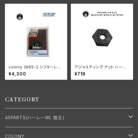
6-48年 EL FL UL パーカーラ
イズド
colony 2865-2 シフターレバ
アジャスティング ナット ハーレ
ースタッド ハーレー 1916-193
ーダビッドソン 全スプリンガー
¥4,300
¥718
6オールモデル 1936 61” 以外
モデル パーカーライズド
陸王
CATEGORY
45PARTS(ハーレーWL 陸王)
エンジン
COLONY