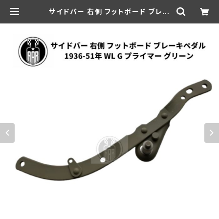
サイドバー 右側 フットボード ブレー
キペダル ハーレーダビッドソン 193
6-51年 WL G プライマー グリーン |
aar-hd