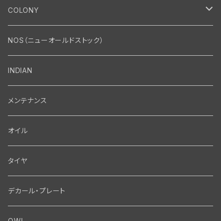
エンジン
COLONY
エンジン・シリンダーヘッド
マフラー・インテーク・キャブレター
Bolt・Nut
NOS（ニューオールドストック）
バルブ・タペット関係
マフラー関係
Nut
エレクトリカル
Front End・Rear End
INDIAN
ピストン・コネクティングロッド・ベアリング
インテーク・キャブレター関係
Screw
ジェネレーター関係
Wheel-Brake
駆動系
Motor
メンテナンス
フライホイール・シャフト関係
エアクリーナー関係
Bolt
ディストリビューター関係
Fork-Shockabsorber
ドライブチェーン関係
Motor
フロントフォーク・フレーム
Transmission・Primary
オイル
クランクケース関係
インテーク・キャブレーター関係
Washer-Cotterpin
アマチュア関係（ジェネレーター）
Handlebar-controls
スプロケット・ベルトドライブキット
Carbrator
フロントフォーク関係
Transmission-Shifter
シート・サドルバッグ
Gastank・Oiltank
タイヤ
オイルポンプ関係
Show bike kits
ブラシプレート関係（ジェネレーター）
Fendermount
キックペダル関係
ソフテイル用 New Springer Fork
Primary-clutch-Kickstarter
シートポスト関係
Oilline
ハンドルバー・タンク・フェンダー
Electrical
デカール・プレート
エンジン関係 ビックツイン
Hard wear kits
スパークコイル関係
Axle
スターターパーツ
フレームヘッドベアリング・ステアリングダンパー関係
Sprocketmount
ソロサドルシート関係
Gastank・Oiltank
ハンドルバー関係
Electrical
ホイール・ブレーキ
TOOL
OWL