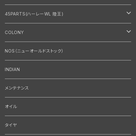
45PARTS(ハーレーWL 陸王)
エンジン
COLONY
エンジン・シリンダーヘッド
マフラー・インテーク・キャブレター
Bolt・Nut
NOS（ニューオールドストック）
バルブ・タペット関係
マフラー関係
Nut
エレクトリカル
Front End・Rear End
INDIAN
ピストン・コネクティングロッド・ベアリング
インテーク・キャブレター関係
Screw
ジェネレーター関係
Wheel-Brake
駆動系
Motor
メンテナンス
フライホイール・シャフト関係
エアクリーナー関係
Bolt
ディストリビューター関係
Fork-Shockabsorber
ドライブチェーン関係
Motor
フロントフォーク・フレーム
Transmission・Primary
オイル
クランクケース関係
インテーク・キャブレーター関係
Washer-Cotterpin
アマチュア関係（ジェネレーター）
Handlebar-controls
スプロケット・ベルトドライブキット
Carbrator
フロントフォーク関係
Transmission-Shifter
シート・サドルバッグ
Gastank・Oiltank
タイヤ