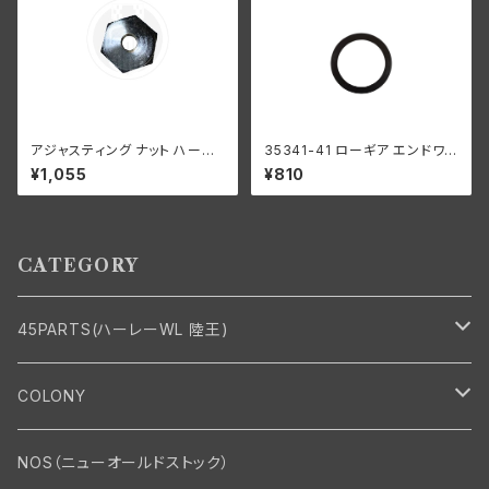
アジャスティング ナット ハーレ
35341-41 ローギア エンドワッ
ーダビッドソン 全スプリンガー
シャー1個
¥1,055
¥810
モデル クロームメッキ
CATEGORY
45PARTS(ハーレーWL 陸王)
エンジン
COLONY
エンジン・シリンダーヘッド
マフラー・インテーク・キャブレター
Bolt・Nut
NOS（ニューオールドストック）