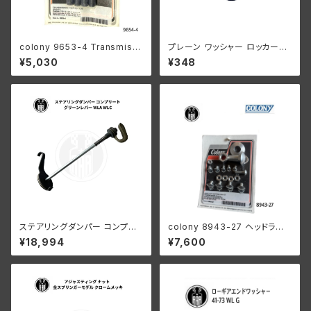
colony 9653-4 Transmissi
プレーン ワッシャー ロッカース
on case bottom stud kit
タッド 1枚 ハーレーダビッドソン
¥5,030
¥348
RL DL WL WLA パーカーライ
ズド
ステアリングダンパー コンプリ
colony 8943-27 ヘッドラン
ート グリーンレバー ハーレーダ
プ レストレーションキット
¥18,994
¥7,600
ビッドソン WLA WLC