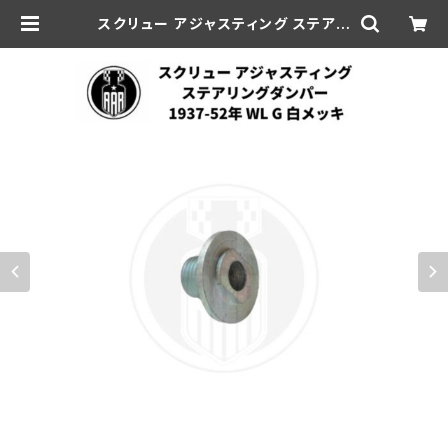
スクリュー アジャスティング ステアリ
ングダンパー ハーレーダビッドソン 1
937-52年 WL G 白メッキ | aar-h
d