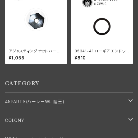
アジャスティング ナット ハーレ
35341-41 ローギア エンドワッ
ーダビッドソン 全スプリンガー
シャー1個
¥1,055
¥810
モデル クロームメッキ
CATEGORY
45PARTS(ハーレーWL 陸王)
エンジン
COLONY
エンジン・シリンダーヘッド