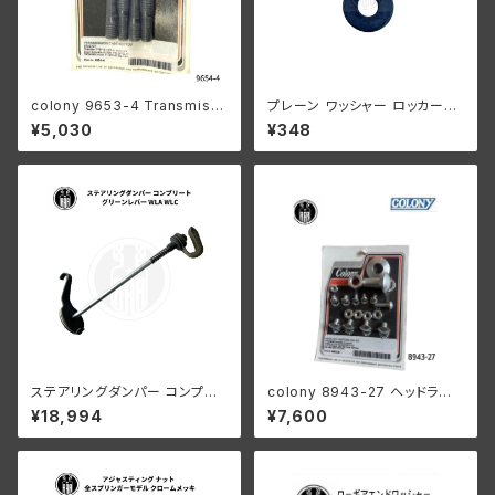
colony 9653-4 Transmissi
プレーン ワッシャー ロッカース
on case bottom stud kit
タッド 1枚 ハーレーダビッドソン
¥5,030
¥348
RL DL WL WLA パーカーライ
ズド
ステアリングダンパー コンプリ
colony 8943-27 ヘッドラン
ート グリーンレバー ハーレーダ
プ レストレーションキット
¥18,994
¥7,600
ビッドソン WLA WLC