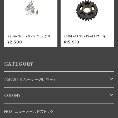
2289-36F 9076 クラッチギア
2294-41 35219-41 ローギア
ベアリングローラー 0004" オ
1速
¥2,500
¥15,913
ーバーサイズ 44個 ハーレーダ
ビッドソン
CATEGORY
45PARTS(ハーレーWL 陸王)
エンジン
COLONY
エンジン・シリンダーヘッド
マフラー・インテーク・キャブレター
Bolt・Nut
NOS（ニューオールドストック）