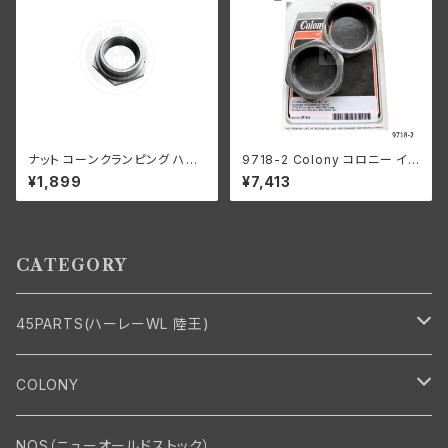
ナット コーンクランピング ハン
9718-2 Colony コロニー イン
ドルバー ハーレーダビッドソン 1
テーク マニホールド ナット キッ
¥1,899
¥7,413
936-48年 EL FL UL クローム
ト ハーレーダビッドソン 1940-
メッキ
54年 OHV 74 モデル 1953-5
6年 K KH パーカーライズド
CATEGORY
45PARTS(ハーレーWL 陸王)
エンジン
COLONY
エンジン・シリンダーヘッド
マフラー・インテーク・キャブレター
Bolt・Nut
NOS（ニューオールドストック）