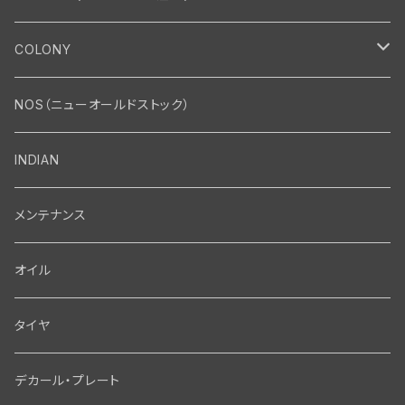
エンジン
COLONY
エンジン・シリンダーヘッド
マフラー・インテーク・キャブレター
Bolt・Nut
NOS（ニューオールドストック）
バルブ・タペット関係
マフラー関係
Nut
エレクトリカル
Front End・Rear End
INDIAN
ピストン・コネクティングロッド・ベアリング
インテーク・キャブレター関係
Screw
ジェネレーター関係
Wheel-Brake
駆動系
Motor
メンテナンス
フライホイール・シャフト関係
エアクリーナー関係
Bolt
ディストリビューター関係
Fork-Shockabsorber
ドライブチェーン関係
Motor
フロントフォーク・フレーム
Transmission・Primary
オイル
クランクケース関係
インテーク・キャブレーター関係
Washer-Cotterpin
アマチュア関係（ジェネレーター）
Handlebar-controls
スプロケット・ベルトドライブキット
Carbrator
フロントフォーク関係
Transmission-Shifter
シート・サドルバッグ
Gastank・Oiltank
タイヤ
オイルポンプ関係
Show bike kits
ブラシプレート関係（ジェネレーター）
Fendermount
キックペダル関係
ソフテイル用 New Springer Fork
Primary-clutch-Kickstarter
シートポスト関係
Oilline
ハンドルバー・タンク・フェンダー
Electrical
デカール・プレート