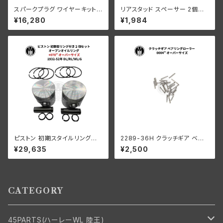
スパークプラグ ワイヤーキット
リアスタッド スペーサー 2個入
ねじ込み式 真ちゅう製 イグニッ
ハーレーダビッドソン 1941-52
¥16,280
¥1,984
ション 黒 ハーレーダビッドソン
年 VL EL UL WLC G パーカー
ライズド
ピストン 初期スタイルリング付
2289-36H クラッチギア ベア
き 2 個セット オープン オイル リ
リングローラー 0006" オーバ
¥29,635
¥2,500
ング +070" OS 1932-52年 D
ーサイズ 44個 ハーレーダビッ
L/RL/WL/G
ドソン
CATEGORY
45PARTS(ハーレーWL 陸王)