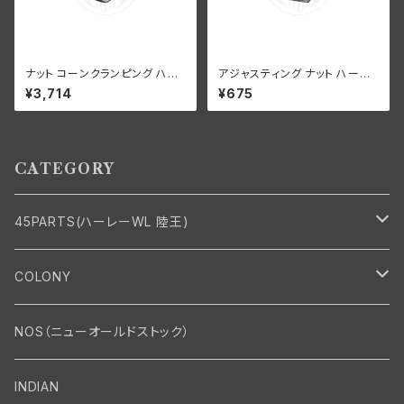
ナット コーンクランピング ハン
アジャスティング ナット ハーレ
ドルバー ハーレーダビッドソン 1
ーダビッドソン 全スプリンガー
¥3,714
¥675
936-48年 EL FL UL クローム
モデル 白メッキ
メッキ
CATEGORY
45PARTS(ハーレーWL 陸王)
エンジン
COLONY
エンジン・シリンダーヘッド
マフラー・インテーク・キャブレター
Bolt・Nut
NOS（ニューオールドストック）
バルブ・タペット関係
マフラー関係
Nut
エレクトリカル
Front End・Rear End
INDIAN