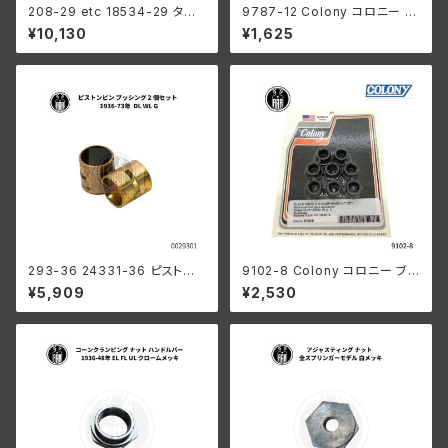
208-29 etc 18534-29 タペ
9787-12 Colony コロニー オ
ットローラーセット ベアリング付
イルポンプ マウント キット 亜鉛
¥10,130
¥1,625
き ４個組
メッキ ハーレーダビッドソン 19
78−91年 ビッグツイン
293-36 24331-36 ピストン
9102-8 Colony コロニー ブラ
ピンブッシング 2個組
ック オキサイド シリンダーベー
¥5,909
¥2,530
ス ナット セット ハーレーダビッ
ドソン 1978-1984年 80キュー
ビックインチ ショベルヘッド 16
838-78