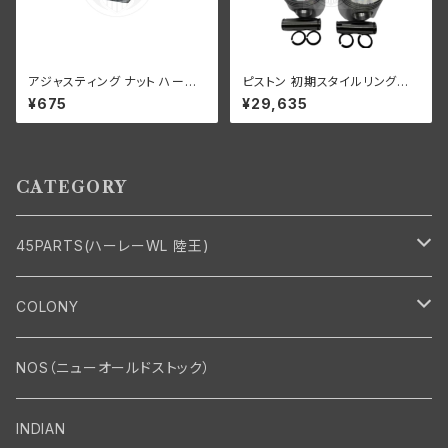
アジャスティング ナット ハーレ
ピストン 初期スタイルリング付
ーダビッドソン 全スプリンガー
き 2 個セット オープン オイル リ
¥675
¥29,635
モデル 白メッキ
ング +070" OS 1932-52年 D
L/RL/WL/G
CATEGORY
45PARTS(ハーレーWL 陸王)
エンジン
COLONY
エンジン・シリンダーヘッド
マフラー・インテーク・キャブレター
Bolt・Nut
NOS（ニューオールドストック）
バルブ・タペット関係
マフラー関係
Nut
エレクトリカル
Front End・Rear End
INDIAN