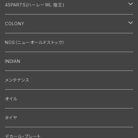
45PARTS(ハーレーWL 陸王)
エンジン
COLONY
エンジン・シリンダーヘッド
マフラー・インテーク・キャブレター
Bolt・Nut
NOS（ニューオールドストック）
バルブ・タペット関係
マフラー関係
Nut
エレクトリカル
Front End・Rear End
INDIAN
ピストン・コネクティングロッド・ベアリング
インテーク・キャブレター関係
Screw
ジェネレーター関係
Wheel-Brake
駆動系
Motor
メンテナンス
フライホイール・シャフト関係
エアクリーナー関係
Bolt
ディストリビューター関係
Fork-Shockabsorber
ドライブチェーン関係
Motor
フロントフォーク・フレーム
Transmission・Primary
オイル
クランクケース関係
インテーク・キャブレーター関係
Washer-Cotterpin
アマチュア関係（ジェネレーター）
Handlebar-controls
スプロケット・ベルトドライブキット
Carbrator
フロントフォーク関係
Transmission-Shifter
シート・サドルバッグ
Gastank・Oiltank
タイヤ
オイルポンプ関係
Show bike kits
ブラシプレート関係（ジェネレーター）
Fendermount
キックペダル関係
ソフテイル用 New Springer Fork
Primary-clutch-Kickstarter
シートポスト関係
Oilline
ハンドルバー・タンク・フェンダー
Electrical
デカール・プレート