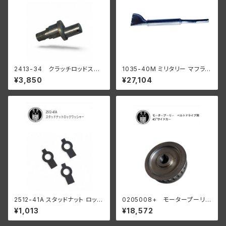
2413-34 クラッチロッドスタ
1035-40M ミリタリー マフラー
ッド 1934-37 R WL
ブラック
¥3,850
¥27,104
陸王
2512-41A スタッドナット ロック
0205008+ モータープーリー
ワッシャー 3個入
24T ベルトドライブ用 45" サイ
¥1,013
¥18,572
ドカー