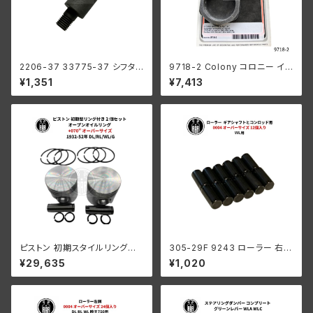
2206-37 33775-37 シフタ
9718-2 Colony コロニー イン
ーレバー スタッド オリジナル1ピ
テーク マニホールド ナット キッ
¥1,351
¥7,413
ーススタイル パーカー ハーレー
ト ハーレーダビッドソン 1940-
1937-64年 全ハンドシフトモデ
54年 OHV 74 モデル 1953-5
ル
6年 K KH パーカーライズド
ピストン 初期スタイルリング付
305-29F 9243 ローラー 右側
き 2 個セット オープン オイル リ
コンロッド用 +0004 オーバー
¥29,635
¥1,020
ング +070" OS 1932-52年 D
サイズ 12個入り ハーレーダビッ
L/RL/WL/G
ドソン 1929-73年 DL RL WL
G エンジン