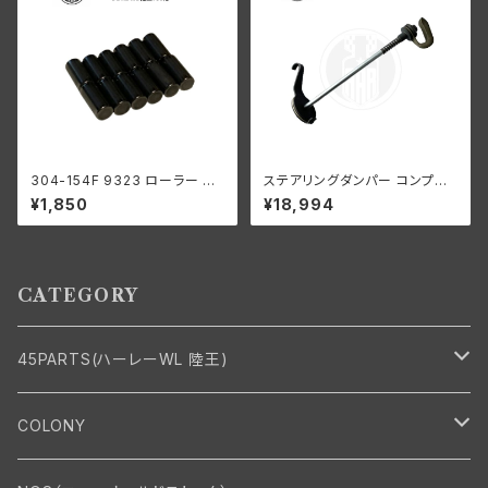
304-154F 9323 ローラー 左
ステアリングダンパー コンプリ
側 +0004 オーバーサイズ 24
ート グリーンレバー ハーレーダ
¥1,850
¥18,994
個入り スプロケットシャフト側
ビッドソン WLA WLC
ハーレーダビッドソン 1929-73
年 RL DL WL G エンジン
CATEGORY
45PARTS(ハーレーWL 陸王)
エンジン
COLONY
エンジン・シリンダーヘッド