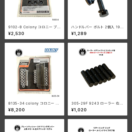
9102-8 Colony コロニー ブラ
ハンドルバー ボルト 2個入 193
ック オキサイド シリンダーベー
0-52年 亜鉛
¥2,530
¥1,289
ス ナット セット ハーレーダビッ
ドソン 1978-1984年 80キュー
ビックインチ ショベルヘッド 16
838-78
8135-34 colony コロニー カ
305-29F 9243 ローラー 右側
ドミメッキ ファスナー モーター
コンロッド用 +0004 オーバー
¥8,200
¥1,020
ケース キット ハーレーダビッド
サイズ 12個入り ハーレーダビッ
ソン
ドソン 1929-73年 DL RL WL
G エンジン