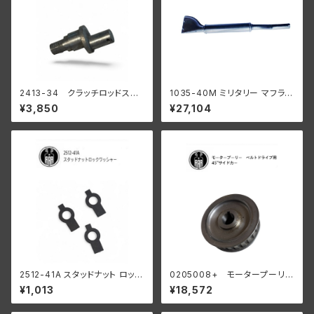
2413-34 クラッチロッドスタ
1035-40M ミリタリー マフラー
ッド 1934-37 R WL
ブラック
¥3,850
¥27,104
陸王
2512-41A スタッドナット ロック
0205008+ モータープーリー
ワッシャー 3個入
24T ベルトドライブ用 45" サイ
¥1,013
¥18,572
ドカー