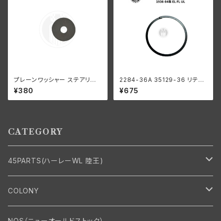
プレーンワッシャー ステアリン
2284-36A 35129-36 リテー
グダンパー 上側 スモール ハー
ニング リング ローラー メインド
¥380
¥675
レーダビッドソン 全スプリンガ
ライブギア用 ハーレーダビッド
ーモデル
ソン 1936-84年 EL FL UL
CATEGORY
45PARTS(ハーレーWL 陸王)
エンジン
COLONY
エンジン・シリンダーヘッド
マフラー・インテーク・キャブレター
Bolt・Nut
NOS（ニューオールドストック）