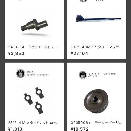
2413-34 クラッチロッドスタ
1035-40M ミリタリー マフラー
ッド 1934-37 R WL
ブラック
¥3,850
¥27,104
陸王
2512-41A スタッドナット ロック
0205008+ モータープーリー
ワッシャー 3個入
24T ベルトドライブ用 45" サイ
¥1,013
¥18,572