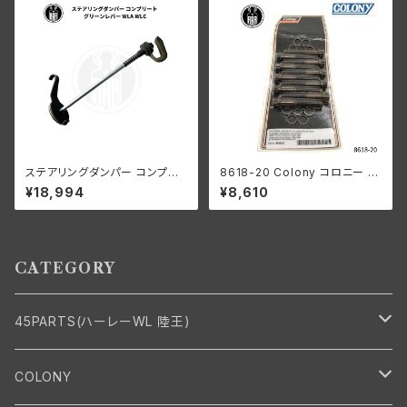
ステアリングダンパー コンプリ
8618-20 Colony コロニー ビ
ート グリーンレバー ハーレーダ
ッグボア ヘッドボルト ワッシャ
¥18,994
¥8,610
ビッドソン WLA WLC
ー キット ハーレーダビッドソン
1948年以降 パンヘッド ショベ
ルヘッド ブラック
CATEGORY
45PARTS(ハーレーWL 陸王)
エンジン
COLONY