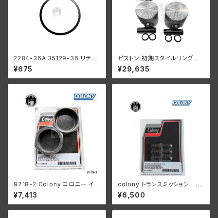
2284-36A 35129-36 リテー
ピストン 初期スタイルリング付
ニング リング ローラー メインド
き 2 個セット オープン オイル リ
¥675
¥29,635
ライブギア用 ハーレーダビッド
ング +070" OS 1932-52年 D
ソン 1936-84年 EL FL UL
L/RL/WL/G
9718-2 Colony コロニー イン
colony トランスミッション ボ
テーク マニホールド ナット キッ
トム スタッドキット 26年以降
¥7,413
¥6,500
ト ハーレーダビッドソン 1940-
45"s
54年 OHV 74 モデル 1953-5
6年 K KH パーカーライズド