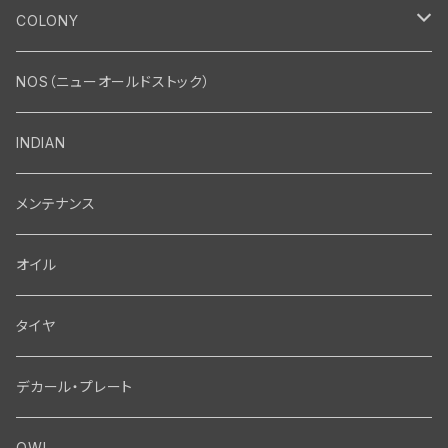
エンジン
COLONY
エンジン・シリンダーヘッド
マフラー・インテーク・キャブレター
Bolt・Nut
NOS（ニューオールドストック）
バルブ・タペット関係
マフラー関係
Nut
エレクトリカル
Front End・Rear End
INDIAN
ピストン・コネクティングロッド・ベアリング
インテーク・キャブレター関係
Screw
ジェネレーター関係
Wheel-Brake
駆動系
Motor
メンテナンス
フライホイール・シャフト関係
エアクリーナー関係
Bolt
ディストリビューター関係
Fork-Shockabsorber
ドライブチェーン関係
Motor
フロントフォーク・フレーム
Transmission・Primary
オイル
クランクケース関係
インテーク・キャブレーター関係
Washer-Cotterpin
アマチュア関係（ジェネレーター）
Handlebar-controls
スプロケット・ベルトドライブキット
Carbrator
フロントフォーク関係
Transmission-Shifter
シート・サドルバッグ
Gastank・Oiltank
タイヤ
オイルポンプ関係
Show bike kits
ブラシプレート関係（ジェネレーター）
Fendermount
キックペダル関係
ソフテイル用 New Springer Fork
Primary-clutch-Kickstarter
シートポスト関係
Oilline
ハンドルバー・タンク・フェンダー
Electrical
デカール・プレート
エンジン関係 ビックツイン
Hard wear kits
スパークコイル関係
Axle
スターターパーツ
フレームヘッドベアリング・ステアリングダンパー関係
Sprocketmount
ソロサドルシート関係
Gastank・Oiltank
ハンドルバー関係
Electrical
ホイール・ブレーキ
TOOL
OWL