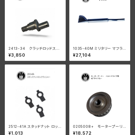
2413-34 クラッチロッドスタ
1035-40M ミリタリー マフラー
ッド 1934-37 R WL
ブラック
¥3,850
¥27,104
陸王
2512-41A スタッドナット ロック
0205008+ モータープーリー
ワッシャー 3個入
24T ベルトドライブ用 45" サイ
¥1,013
¥18,572