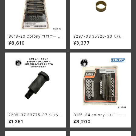
8618-20 Colony コロニー ビ
2297-33 35326-33 リバー
ッグボア ヘッドボルト ワッシャ
ス ギア ブッシング メインシャフ
¥8,610
¥3,377
ー キット ハーレーダビッドソン
ト ハーレーダビッドソン 1941-
1948年以降 パンヘッド ショベ
73年 WL G ミッション
ルヘッド ブラック
2206-37 33775-37 シフタ
8135-34 colony コロニー カ
ーレバー スタッド オリジナル1ピ
ドミメッキ ファスナー モーター
¥1,351
¥8,200
ーススタイル パーカー ハーレー
ケース キット ハーレーダビッド
1937-64年 全ハンドシフトモデ
ソン
ル