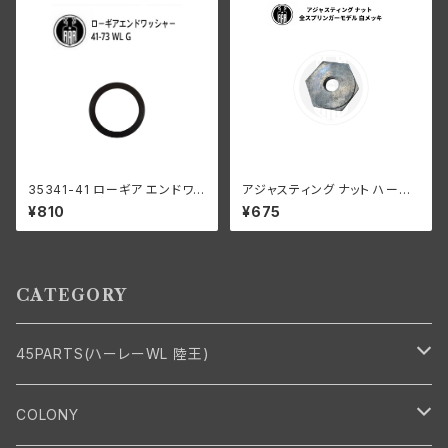
35341-41 ローギア エンドワッ
アジャスティング ナット ハーレ
シャー1個
ーダビッドソン 全スプリンガー
¥810
¥675
モデル 白メッキ
CATEGORY
45PARTS(ハーレーWL 陸王)
エンジン
COLONY