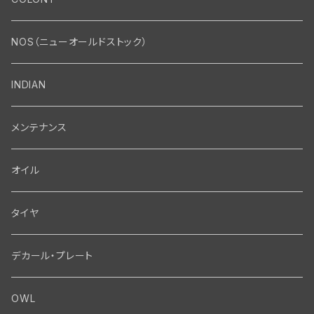
エンジン・シリンダーヘッド
マフラー・インテーク・キャブレター
Bolt・Nut
NOS（ニューオールドストック）
バルブ・タペット関係
マフラー関係
Nut
エレクトリカル
Front End・Rear End
INDIAN
ピストン・コネクティングロッド・ベアリング
インテーク・キャブレター関係
Screw
ジェネレーター関係
Wheel-Brake
駆動系
Motor
メンテナンス
フライホイール・シャフト関係
エアクリーナー関係
Bolt
ディストリビューター関係
Fork-Shockabsorber
ドライブチェーン関係
Motor
フロントフォーク・フレーム
Transmission・Primary
オイル
クランクケース関係
インテーク・キャブレーター関係
Washer-Cotterpin
アマチュア関係（ジェネレーター）
Handlebar-controls
スプロケット・ベルトドライブキット
Carbrator
フロントフォーク関係
Transmission-Shifter
シート・サドルバッグ
Gastank・Oiltank
タイヤ
オイルポンプ関係
Show bike kits
ブラシプレート関係（ジェネレーター）
Fendermount
キックペダル関係
ソフテイル用 New Springer Fork
Primary-clutch-Kickstarter
シートポスト関係
Oilline
ハンドルバー・タンク・フェンダー
Electrical
デカール・プレート
エンジン関係 ビックツイン
Hard wear kits
スパークコイル関係
Axle
スターターパーツ
フレームヘッドベアリング・ステアリングダンパー関係
Sprocketmount
ソロサドルシート関係
Gastank・Oiltank
ハンドルバー関係
Electrical
ホイール・ブレーキ
TOOL
OWL