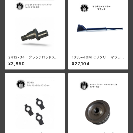
2413-34 クラッチロッドスタ
1035-40M ミリタリー マフラー
ッド 1934-37 R WL
ブラック
¥3,850
¥27,104
陸王