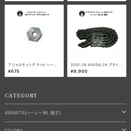
ビッドソン
アジャスティング ナット ハーレ
2001-29 40006-29 プライマ
ーダビッドソン 全スプリンガー
リーチェーン 100リンク ハーレ
¥675
¥9,900
モデル 白メッキ
ーダビッドソン 1929-52年 DL
WL RL 陸王
CATEGORY
45PARTS(ハーレーWL 陸王)
エンジン
COLONY