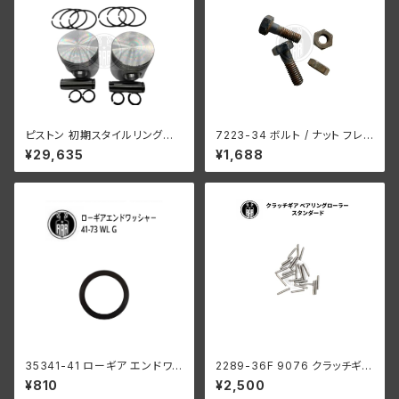
ピストン 初期スタイルリング付
7223-34 ボルト / ナット フレ
き 2 個セット オープン オイル リ
ームクランプ 2個入り ハーレー
¥29,635
¥1,688
ング +070" OS 1932-52年 D
ダビッドソン WLA WLC
L/RL/WL/G
35341-41 ローギア エンドワッ
2289-36F 9076 クラッチギア
シャー1個
ベアリングローラー 0004" オ
¥810
¥2,500
ーバーサイズ 44個 ハーレーダ