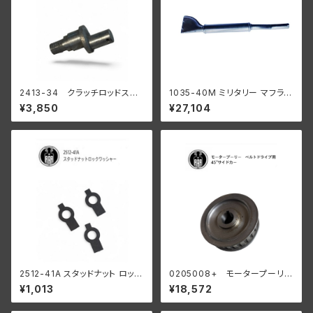
2413-34 クラッチロッドスタ
1035-40M ミリタリー マフラー
ッド 1934-37 R WL
ブラック
¥3,850
¥27,104
陸王
2512-41A スタッドナット ロック
0205008+ モータープーリー
ワッシャー 3個入
24T ベルトドライブ用 45" サイ
¥1,013
¥18,572
ドカー