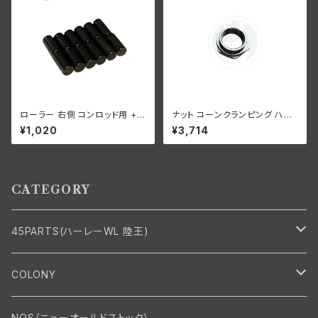
ローラー 右側 コンロッド用 +0
ナット コーンクランピング ハン
006 オーバーサイズ 12個入り
ドルバー ハーレーダビッドソン 1
¥1,020
¥3,714
ハーレーダビッドソン 1929-73
936-48年 EL FL UL クローム
年 DL RL WL G エンジン
メッキ
CATEGORY
45PARTS(ハーレーWL 陸王)
エンジン
COLONY
エンジン・シリンダーヘッド
マフラー・インテーク・キャブレター
Bolt・Nut
NOS（ニューオールドストック）