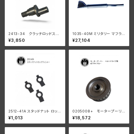
2413-34 クラッチロッドスタ
1035-40M ミリタリー マフラー
ッド 1934-37 R WL
ブラック
¥3,850
¥27,104
陸王
2512-41A スタッドナット ロック
0205008+ モータープーリー
ワッシャー 3個入
24T ベルトドライブ用 45" サイ
¥1,013
¥18,572
ドカー