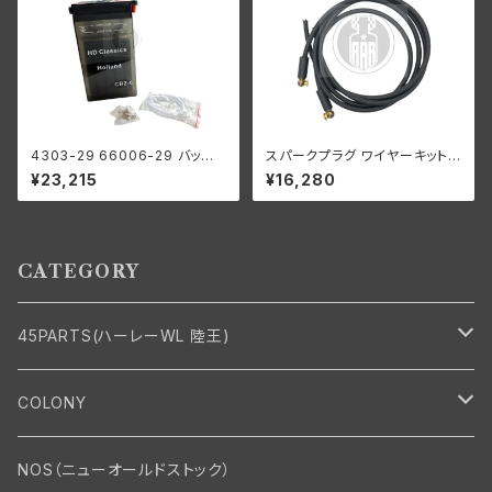
4303-29 66006-29 バッテリ
スパークプラグ ワイヤーキット
ー 6V プラスチック 1929-64年
ねじ込み式 真ちゅう製 イグニッ
¥23,215
¥16,280
98x112x215mm
ション 黒 ハーレーダビッドソン
CATEGORY
45PARTS(ハーレーWL 陸王)
エンジン
COLONY
エンジン・シリンダーヘッド
マフラー・インテーク・キャブレター
Bolt・Nut
NOS（ニューオールドストック）