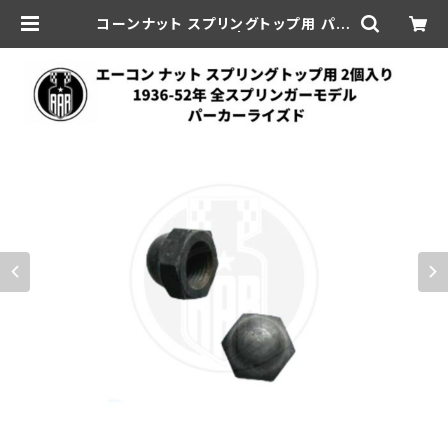
コーンナット スプリングトップ用 パー
カーライズド | aar-hd