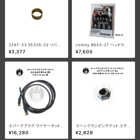
2297-33 35326-33 リバー
colony 8943-27 ヘッドラン
ス ギア ブッシング メインシャフ
プ レストレーションキット
¥3,377
¥7,600
ト ハーレーダビッドソン 1941-
73年 WL G ミッション
スパークプラグ ワイヤーキット
コーンクランピングナット ステア
ねじ込み式 真ちゅう製 イグニッ
リングダンパーなし 1936-48
¥16,280
¥2,828
ション 黒 ハーレーダビッドソン
年 EL FL UL クローム