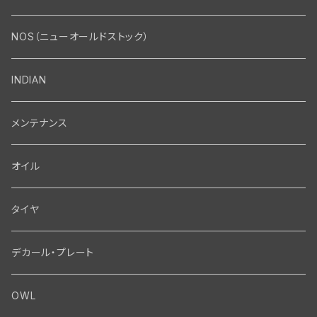
エンジン・シリンダーヘッド
マフラー・インテーク・キャブレター
Bolt・Nut
NOS（ニューオールドストック）
バルブ・タペット関係
マフラー関係
Nut
エレクトリカル
Front End・Rear End
INDIAN
ピストン・コネクティングロッド・ベアリング
インテーク・キャブレター関係
Screw
ジェネレーター関係
Wheel-Brake
駆動系
Motor
メンテナンス
フライホイール・シャフト関係
エアクリーナー関係
Bolt
ディストリビューター関係
Fork-Shockabsorber
ドライブチェーン関係
Motor
フロントフォーク・フレーム
Transmission・Primary
オイル
クランクケース関係
インテーク・キャブレーター関係
Washer-Cotterpin
アマチュア関係（ジェネレーター）
Handlebar-controls
スプロケット・ベルトドライブキット
Carbrator
フロントフォーク関係
Transmission-Shifter
シート・サドルバッグ
Gastank・Oiltank
タイヤ
オイルポンプ関係
Show bike kits
ブラシプレート関係（ジェネレーター）
Fendermount
キックペダル関係
ソフテイル用 New Springer Fork
Primary-clutch-Kickstarter
シートポスト関係
Oilline
ハンドルバー・タンク・フェンダー
Electrical
デカール・プレート
エンジン関係 ビックツイン
Hard wear kits
スパークコイル関係
Axle
スターターパーツ
フレームヘッドベアリング・ステアリングダンパー関係
Sprocketmount
ソロサドルシート関係
Gastank・Oiltank
ハンドルバー関係
Electrical
ホイール・ブレーキ
TOOL
OWL
エンジン関係、ビッグツイン