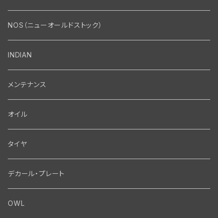
エンジン・シリンダーヘッド
マフラー・インテーク・キャブレター
Bolt・Nut
NOS（ニューオールドストック）
バルブ・タペット関係
マフラー関係
Nut
エレクトリカル
Front End・Rear End
INDIAN
ピストン・コネクティングロッド・ベアリング
インテーク・キャブレター関係
Screw
ジェネレーター関係
Wheel-Brake
駆動系
Motor
メンテナンス
フライホイール・シャフト関係
エアクリーナー関係
Bolt
ディストリビューター関係
Fork-Shockabsorber
ドライブチェーン関係
Motor
フロントフォーク・フレーム
Transmission・Primary
オイル
クランクケース関係
インテーク・キャブレーター関係
Washer-Cotterpin
アマチュア関係（ジェネレーター）
Handlebar-controls
スプロケット・ベルトドライブキット
Carbrator
フロントフォーク関係
Transmission-Shifter
シート・サドルバッグ
Gastank・Oiltank
タイヤ
オイルポンプ関係
Show bike kits
ブラシプレート関係（ジェネレーター）
Fendermount
キックペダル関係
ソフテイル用 New Springer Fork
Primary-clutch-Kickstarter
シートポスト関係
Oilline
ハンドルバー・タンク・フェンダー
Electrical
デカール・プレート
エンジン関係 ビックツイン
Hard wear kits
スパークコイル関係
Axle
スターターパーツ
フレームヘッドベアリング・ステアリングダンパー関係
Sprocketmount
ソロサドルシート関係
Gastank・Oiltank
ハンドルバー関係
Electrical
ホイール・ブレーキ
TOOL
OWL
エンジン関係、ビッグツイン