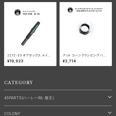
2272-33 ギアボックス メイン
ナット コーンクランピング ハン
シャフト 1933-1940年
ドルバー ハーレーダビッドソン 1
¥19,923
¥3,714
936-48年 EL FL UL クローム
メッキ
CATEGORY
45PARTS(ハーレーWL 陸王)
エンジン
COLONY