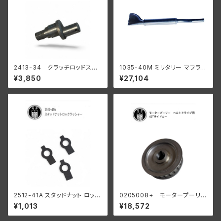
2413-34 クラッチロッドスタ
1035-40M ミリタリー マフラー
ッド 1934-37 R WL
ブラック
¥3,850
¥27,104
陸王
2512-41A スタッドナット ロック
0205008+ モータープーリー
ワッシャー 3個入
24T ベルトドライブ用 45" サイ
¥1,013
¥18,572
ドカー