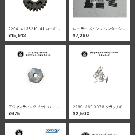
2294-41 35219-41 ローギア
ローラー メイン カウンターシャ
1速
フト 0008"オーバーサイズ 24
¥15,913
¥7,260
個 ハーレーダビッドソン
アジャスティング ナット ハーレ
2289-36F 9076 クラッチギア
ーダビッドソン 全スプリンガー
ベアリングローラー 0004" オ
¥675
¥2,500
モデル 白メッキ
ーバーサイズ 44個 ハーレーダ
ビッドソン