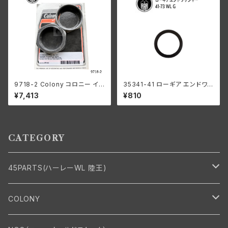
9718-2 Colony コロニー イン
35341-41 ローギア エンドワッ
テーク マニホールド ナット キッ
シャー1個
¥7,413
¥810
ト ハーレーダビッドソン 1940-
54年 OHV 74 モデル 1953-5
6年 K KH パーカーライズド
CATEGORY
45PARTS(ハーレーWL 陸王)
エンジン
COLONY
エンジン・シリンダーヘッド