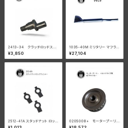
2413-34 クラッチロッドスタ
1035-40M ミリタリー マフラー
ッド 1934-37 R WL
ブラック
¥3,850
¥27,104
陸王
2512-41A スタッドナット ロック
0205008+ モータープーリー
ワッシャー 3個入
24T ベルトドライブ用 45" サイ
¥1,013
¥18,572