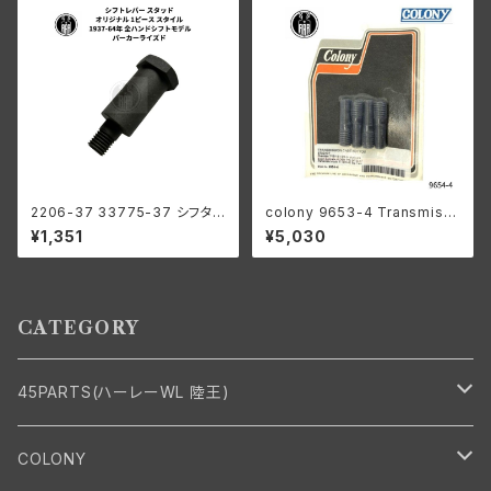
2206-37 33775-37 シフタ
colony 9653-4 Transmissi
ーレバー スタッド オリジナル1ピ
on case bottom stud kit
¥1,351
¥5,030
ーススタイル パーカー ハーレー
1937-64年 全ハンドシフトモデ
ル
CATEGORY
45PARTS(ハーレーWL 陸王)
エンジン
COLONY