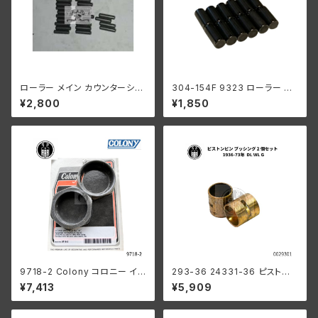
ローラー メイン カウンターシャ
304-154F 9323 ローラー 左
フト 0008" オーバーサイズ 24
側 +0004 オーバーサイズ 24
¥2,800
¥1,850
個
個入り スプロケットシャフト側
ハーレーダビッドソン 1929-73
年 RL DL WL G エンジン
9718-2 Colony コロニー イン
293-36 24331-36 ピストン
テーク マニホールド ナット キッ
ピンブッシング 2個組
¥7,413
¥5,909
ト ハーレーダビッドソン 1940-
54年 OHV 74 モデル 1953-5
6年 K KH パーカーライズド