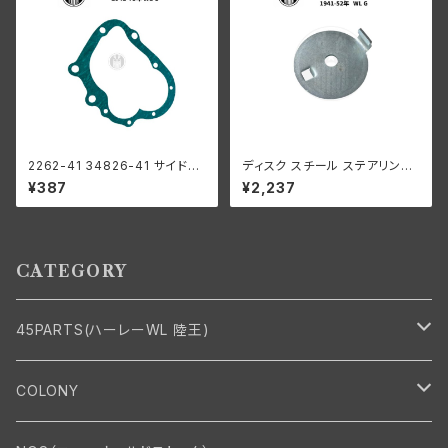
2262-41 34826-41 サイドカ
ディスク スチール ステアリング
バー ガスケット 1枚入り 1941-7
ダンパー ハーレー 1936-47年
¥387
¥2,237
3年 WL G
EL UL 1941-52年 WL G 白メ
ッキ
CATEGORY
45PARTS(ハーレーWL 陸王)
エンジン
COLONY
エンジン・シリンダーヘッド