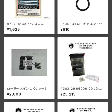
9787-12 Colony コロニー オ
35341-41 ローギア エンドワッ
イルポンプ マウント キット 亜鉛
シャー1個
¥1,625
¥810
メッキ ハーレーダビッドソン 19
78−91年 ビッグツイン
ローラー メイン カウンターシャ
4303-29 66006-29 バッテリ
フト 0004" オーバーサイズ 24
ー 6V プラスチック 1929-64年
¥2,800
¥23,215
個 ハーレーダビッドソン
98x112x215mm