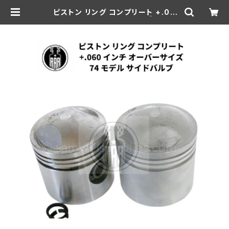
ピストン リング コンプリート +.06
0" OS 74" サイドバルブ用 | aar-h
d