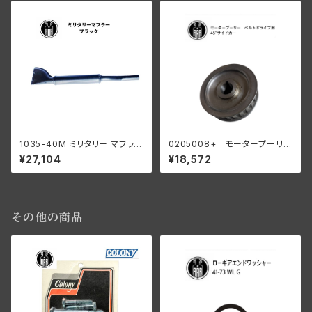
1035-40M ミリタリー マフラー
0205008+ モータープーリー
ブラック
24T ベルトドライブ用 45" サイ
¥27,104
¥18,572
ドカー
その他の商品