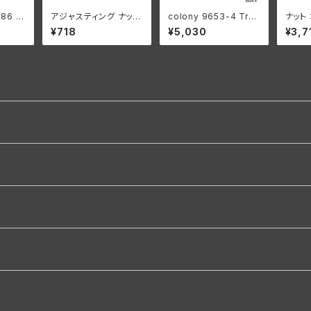
086 ク
アジャスティング ナット
colony 9653-4 Tran
ナット
リングロ
ハーレーダビッドソン
smission case bott
グ ハ
¥718
¥5,030
¥3,7
オーバ
全スプリンガーモデル
om stud kit
ーダビ
ハーレ
パーカーライズド
8年 E
ムメッ