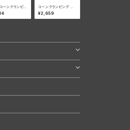
 コーンクランピン
コーンクランピング ナッ
ンドルバー ハーレ
ト ハンドルバー ステア
14
¥2,659
ッドソン 1936-4
リングダンパーなし ハ
L FL UL クロー
ーレーダビッドソン 193
キ
6-48年 EL FL UL パ
ーカーライズド