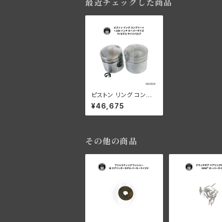
最近チェックした商品
ピストン リング コンプ
リート +.030" OS 74"
¥46,675
サイドバルブ用
その他の商品