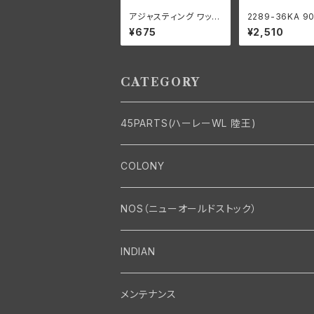
アジャスティング ワッシ
2289-36KA 9
ャー ハーレーダビッドソ
ラッチギア ベア
¥675
¥2,510
ン 全スプリンガーモデ
ーラー 0008" 
ル パーカーライズド
ーサイズ 24個 
ーダビッドソン
CATEGORY
45PARTS(ハーレーWL 陸王)
エンジン
COLONY
エンジン・シリンダーヘッド
マフラー・インテーク・キャブレター
Bolt・Nut
NOS（ニューオールドストック）
バルブ・タペット関係
マフラー関係
Nut
エレクトリカル
Front End・Rear End
INDIAN
ピストン・コネクティングロッド・ベアリング
インテーク・キャブレター関係
Screw
ジェネレーター関係
Wheel-Brake
駆動系
Motor
メンテナンス