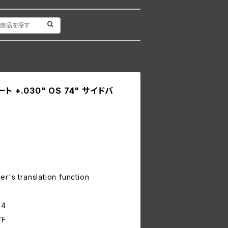
 +.030" OS 74" サイドバ
r's translation function
24
7F