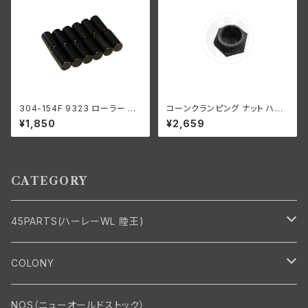
304-154F 9323 ローラー 左
コーンクランピング ナット ハン
側 +0004 オーバーサイズ 24
ドルバー ステアリングダンパー
¥1,850
¥2,659
個入り スプロケットシャフト側
なし ハーレーダビッドソン 193
ハーレーダビッドソン 1929-73
6-48年 EL FL UL パーカーラ
年 RL DL WL G エンジン
イズド
CATEGORY
45PARTS(ハーレーWL 陸王)
エンジン
COLONY
エンジン・シリンダーヘッド
マフラー・インテーク・キャブレター
Bolt・Nut
NOS（ニューオールドストック）