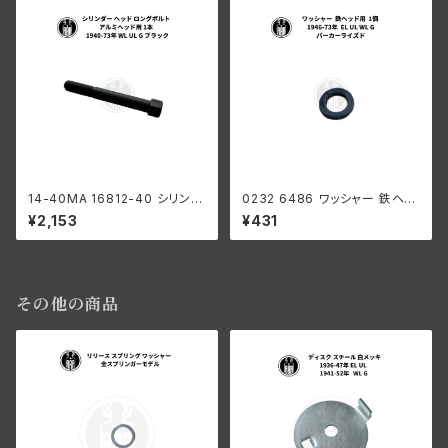
14-40MA 16812-40 シリンダ
0232 6486 ワッシャー 鉄ヘッ
ー ヘッド ロングボルト アルミヘ
ド用 1個 ハーレーダビッドソン 1
¥2,153
¥431
ッド用 1本 ハーレーダビッドソン
946-73年 EL UL WL G パー
1940-73年 WL UL G ブラック
カーライズド
その他の商品