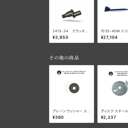
2413-34 クラッチロ
1035-40M ミ
ッドスタッド 1934-3
マフラー ブラック
¥3,850
¥27,104
7 R WL 陸王
その他の商品
プレーンワッシャー ステ
ディスク スチール
アリングダンパー 上側
アリングダンパー
¥380
¥2,237
スモール ハーレーダビ
レー 1936-47年
ッドソン 全スプリンガー
L 1941-52年 WL G 白