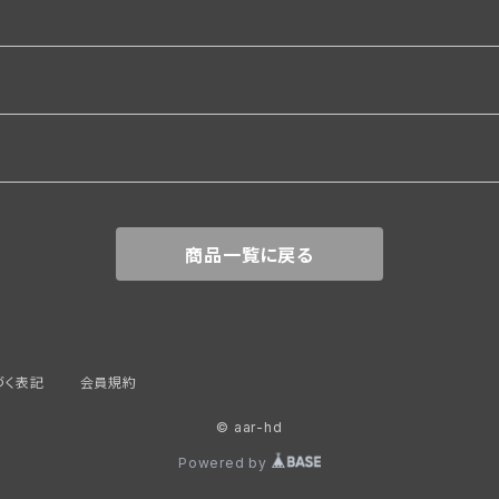
関係
商品一覧に戻る
づく表記
会員規約
© aar-hd
覆
Powered by