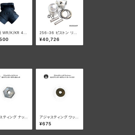
 WR/K/KR 4ボ
256-36 ピストン リン
インテ ークマニホ
グ コンプリート .040オ
,500
¥40,726
ーバーサイズ 1936-4
7年 E/EL
スティング ナット
アジャスティング ワッシ
ーダビッドソン
ャー ハーレーダビッドソ
5
¥675
リンガーモデル
ン 全スプリンガーモデ
キ
ル パーカーライズド