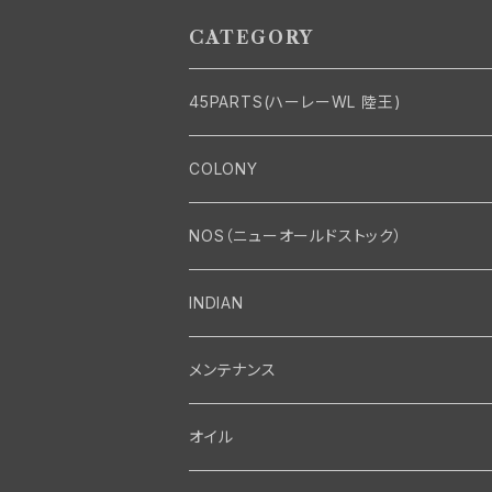
モデル
メッキ
CATEGORY
45PARTS(ハーレーWL 陸王)
エンジン
COLONY
エンジン・シリンダーヘッド
マフラー・インテーク・キャブレター
Bolt・Nut
NOS（ニューオールドストック）
バルブ・タペット関係
マフラー関係
Nut
エレクトリカル
Front End・Rear End
INDIAN
ピストン・コネクティングロッド・ベアリング
インテーク・キャブレター関係
Screw
ジェネレーター関係
Wheel-Brake
駆動系
Motor
メンテナンス
フライホイール・シャフト関係
エアクリーナー関係
Bolt
ディストリビューター関係
Fork-Shockabsorber
ドライブチェーン関係
Motor
フロントフォーク・フレーム
Transmission・Primary
オイル
クランクケース関係
インテーク・キャブレーター関係
Washer-Cotterpin
アマチュア関係（ジェネレーター）
Handlebar-controls