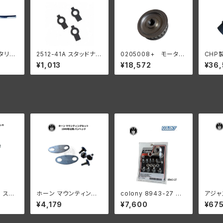
リタリー
2512-41A スタッドナッ
0205008+ モーター
CHP製
ト ロックワッシャー 3個
プーリー24T ベルトド
ルト 
¥1,013
¥18,572
¥36
入
ライブ用 45" サイドカ
ールド
ー
 ステ
ホーン マウンティング
colony 8943-27 ヘ
アジャ
 ハー
セット ハーレーダビッド
ッドランプ レストレー
ハーレ
¥4,179
¥7,600
¥67
 EL U
ソン 1949年以降 パン
ションキット
全スプ
ヘッド
白メッ