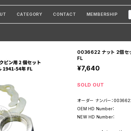
UT
CATEGORY
CONTACT
MEMBERSHIP
0036622 ナット 2個セ
FL
¥7,640
SOLD OUT
オーダー ナンバー：003662
OEM HD Number：
NEW HD Number：