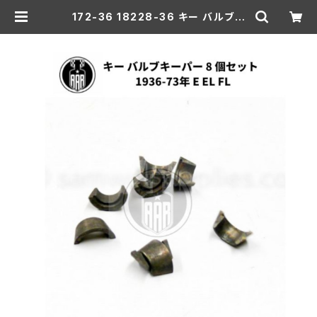
172-36 18228-36 キー バルブキ
ーパー 8個セット 1936-73年 E/E
L/FL | aar-hd