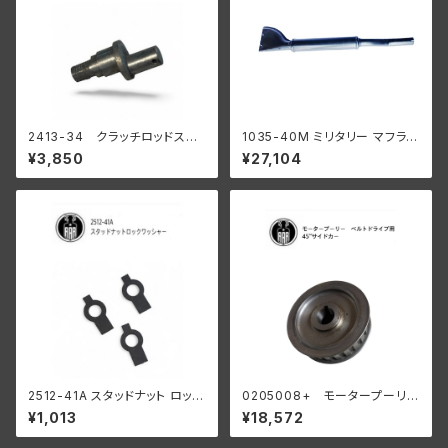
2413-34 クラッチロッドスタ
1035-40M ミリタリー マフラー
ッド 1934-37 R WL
ブラック
¥3,850
¥27,104
陸王
2512-41A スタッドナット ロック
0205008+ モータープーリー
ワッシャー 3個入
24T ベルトドライブ用 45" サイ
¥1,013
¥18,572
ドカー