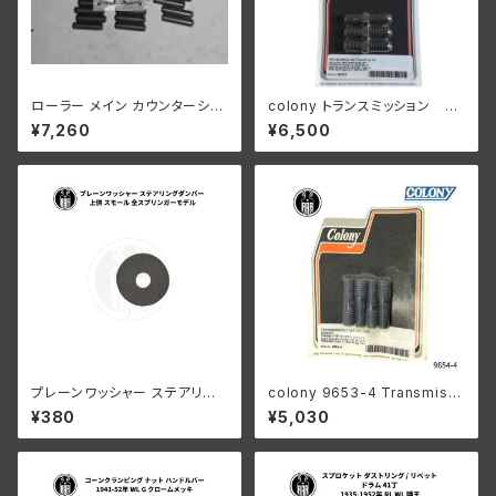
ローラー メイン カウンターシャ
colony トランスミッション ボ
フト 0008"オーバーサイズ 24
トム スタッドキット 26年以降
¥7,260
¥6,500
個 ハーレーダビッドソン
45"s
プレーンワッシャー ステアリン
colony 9653-4 Transmissi
グダンパー 上側 スモール ハー
on case bottom stud kit
¥380
¥5,030
レーダビッドソン 全スプリンガ
ーモデル