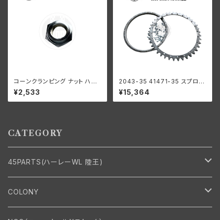
コーンクランピング ナット ハン
2043-35 41471-35 スプロケ
ドルバー ハーレーダビッドソン 1
ット ダストリング / リベット ドラ
¥2,533
¥15,364
941-52年 WL G クロームメッ
ム 41丁 ハーレー 1935-1952
キ
年 RL WL 陸王
CATEGORY
45PARTS(ハーレーWL 陸王)
エンジン
COLONY
エンジン・シリンダーヘッド