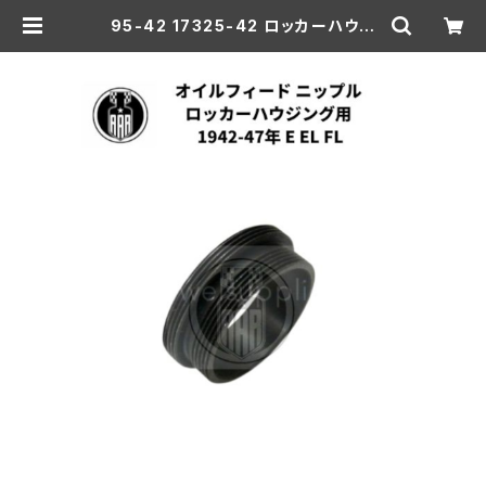
95-42 17325-42 ロッカーハウジ
ング用 オイルフィードニップル 1942
-47年 E/EL/FL | aar-hd