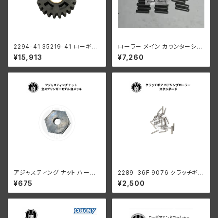
2294-41 35219-41 ローギア
ローラー メイン カウンターシャ
1速
フト 0008"オーバーサイズ 24
¥15,913
¥7,260
個 ハーレーダビッドソン
アジャスティング ナット ハーレ
2289-36F 9076 クラッチギア
ーダビッドソン 全スプリンガー
ベアリングローラー 0004" オ
¥675
¥2,500
モデル 白メッキ
ーバーサイズ 44個 ハーレーダ
ビッドソン