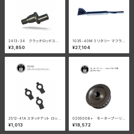
2413-34 クラッチロッドスタ
1035-40M ミリタリー マフラー
ッド 1934-37 R WL
ブラック
¥3,850
¥27,104
陸王
2512-41A スタッドナット ロック
0205008+ モータープーリー
ワッシャー 3個入
24T ベルトドライブ用 45" サイ
¥1,013
¥18,572
ドカー