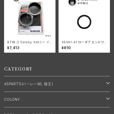
9718-2 Colony コロニー イン
35341-41 ローギア エンドワッ
テーク マニホールド ナット キッ
シャー1個
¥7,413
¥810
ト ハーレーダビッドソン 1940-
54年 OHV 74 モデル 1953-5
6年 K KH パーカーライズド
CATEGORY
45PARTS(ハーレーWL 陸王)
エンジン
COLONY
エンジン・シリンダーヘッド