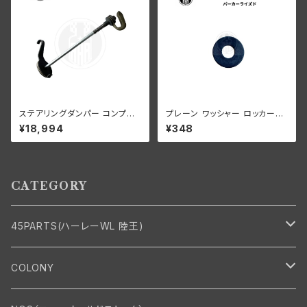
ステアリングダンパー コンプリ
プレーン ワッシャー ロッカース
ート グリーンレバー ハーレーダ
タッド 1枚 ハーレーダビッドソン
¥18,994
¥348
ビッドソン WLA WLC
RL DL WL WLA パーカーライ
ズド
CATEGORY
45PARTS(ハーレーWL 陸王)
エンジン
COLONY
エンジン・シリンダーヘッド