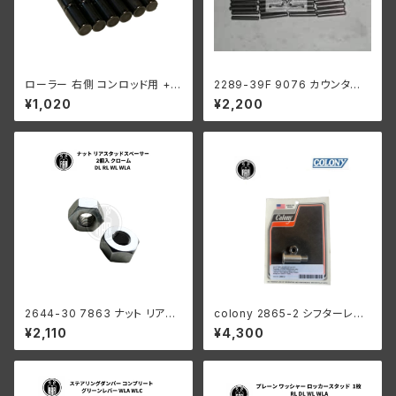
ローラー 右側 コンロッド用 +0
2289-39F 9076 カウンター
006 オーバーサイズ 12個入り
シャフト ロングローラー 1ギア
¥1,020
¥2,200
ハーレーダビッドソン 1929-73
ボックス用 .0004オーバーサイ
年 DL RL WL G エンジン
ズ
2644-30 7863 ナット リアス
colony 2865-2 シフターレバ
タッドスペーサー 2個入 ハーレ
ースタッド ハーレー 1916-193
¥2,110
¥4,300
ーダビッドソン DL RL WL WL
6オールモデル 1936 61” 以外
A クロームメッキ
陸王