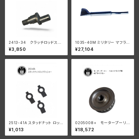
2413-34 クラッチロッドスタ
1035-40M ミリタリー マフラー
ッド 1934-37 R WL
ブラック
¥3,850
¥27,104
陸王
2512-41A スタッドナット ロック
0205008+ モータープーリー
ワッシャー 3個入
24T ベルトドライブ用 45" サイ
¥1,013
¥18,572
ドカー