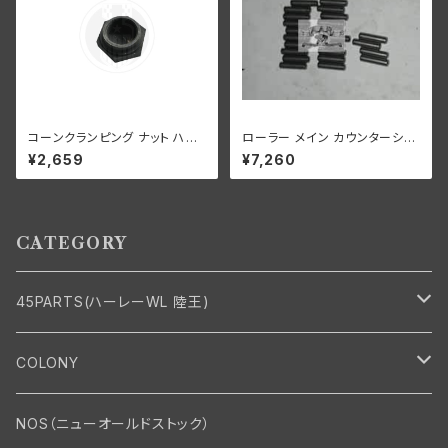
コーンクランピング ナット ハン
ローラー メイン カウンターシャ
ドルバー ステアリングダンパー
フト 0008"オーバーサイズ 24
¥2,659
¥7,260
なし ハーレーダビッドソン 193
個 ハーレーダビッドソン
6-48年 EL FL UL パーカーラ
イズド
CATEGORY
45PARTS(ハーレーWL 陸王)
エンジン
COLONY
エンジン・シリンダーヘッド
マフラー・インテーク・キャブレター
Bolt・Nut
NOS（ニューオールドストック）