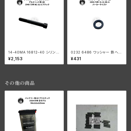
14-40MA 16812-40 シリンダ
0232 6486 ワッシャー 鉄ヘッ
ー ヘッド ロングボルト アルミヘ
ド用 1個 ハーレーダビッドソン 1
¥2,153
¥431
ッド用 1本 ハーレーダビッドソン
946-73年 EL UL WL G パー
1940-73年 WL UL G ブラック
カーライズド
その他の商品