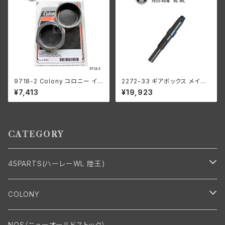
9718-2 Colony コロニー イン
2272-33 ギアボックス メイン
テーク マニホールド ナット キッ
シャフト 1933-1940年
¥7,413
¥19,923
ト ハーレーダビッドソン 1940-
54年 OHV 74 モデル 1953-5
6年 K KH パーカーライズド
CATEGORY
45PARTS(ハーレーWL 陸王)
エンジン
COLONY
エンジン・シリンダーヘッド
マフラー・インテーク・キャブレター
Bolt・Nut
NOS（ニューオールドストック）