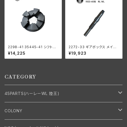
2298-41 35445-41 シフトク
2272-33 ギアボックス メイン
ラッチ セカンド サードギア用 ハ
シャフト 1933-1940年
¥14,225
¥19,923
ーレーダビッドソン 1941-73年
WL G
CATEGORY
45PARTS(ハーレーWL 陸王)
エンジン
COLONY
エンジン・シリンダーヘッド