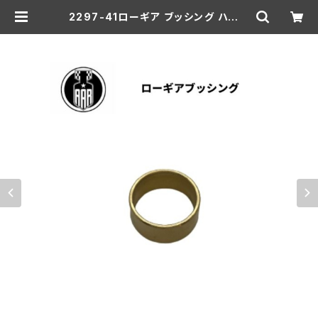
2297-41ローギア ブッシング ハーレ
ーダビッドソン 1941-73年 WL G ミ
ッション | aar-hd