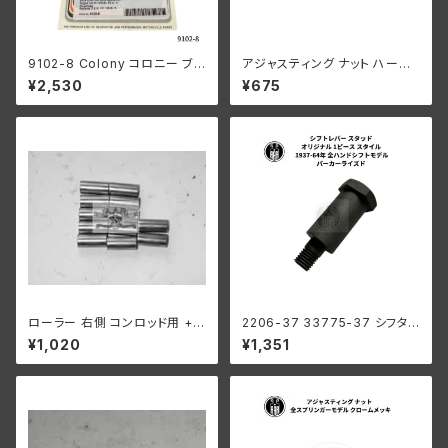
9102-8 Colony コロニー ブラ
アジャスティング ナット ハーレ
ック オキサイド シリンダーベー
ーダビッドソン 全スプリンガー
¥2,530
¥675
ス ナット セット ハーレーダビッ
モデル 白メッキ
ドソン 1978-1984年 80キュー
ビックインチ ショベルヘッド 16
838-78
ローラー 右側 コンロッド用 +0
2206-37 33775-37 シフタ
008 オーバーサイズ 12個入り
ーレバー スタッド オリジナル1ピ
¥1,020
¥1,351
ハーレーダビッドソン 1929-73
ーススタイル パーカー ハーレー
年 DL RL WL G エンジン
1937-64年 全ハンドシフトモデ
ル