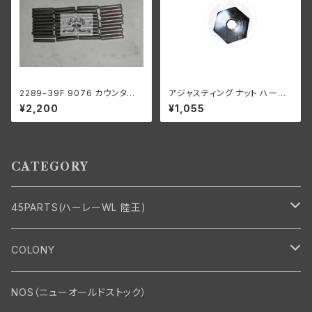
2289-39F 9076 カウンター
アジャスティング ナット ハーレ
シャフト ロングローラー 1ギア
ーダビッドソン 全スプリンガー
¥2,200
¥1,055
ボックス用 .0004オーバーサイ
モデル クロームメッキ
ズ
CATEGORY
45PARTS(ハーレーWL 陸王)
エンジン
COLONY
エンジン・シリンダーヘッド
マフラー・インテーク・キャブレター
Bolt・Nut
NOS（ニューオールドストック）