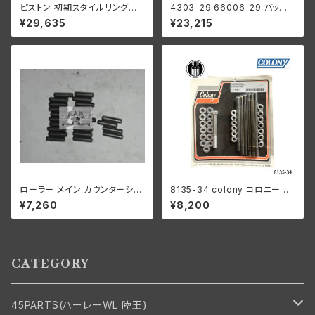
ピストン 初期スタイルリング付
4303-29 66006-29 バッテリ
き 2 個セット オープン オイル リ
ー 6V プラスチック 1929-64年
¥29,635
¥23,215
ング +070" OS 1932-52年 D
98x112x215mm
L/RL/WL/G
ローラー メイン カウンターシャ
8135-34 colony コロニー カ
フト 0008"オーバーサイズ 24
ドミメッキ ファスナー モーター
¥7,260
¥8,200
個 ハーレーダビッドソン
ケース キット ハーレーダビッド
ソン
CATEGORY
45PARTS(ハーレーWL 陸王)