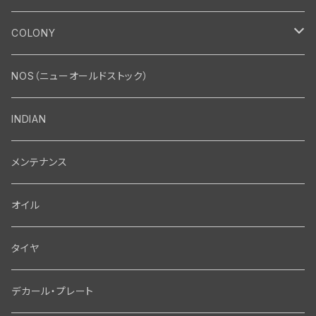
エンジン
COLONY
エンジン・シリンダーヘッド
マフラー・インテーク・キャブレター
Bolt・Nut
NOS（ニューオールドストック）
バルブ・タペット関係
マフラー関係
Nut
エレクトリカル
Front End・Rear End
INDIAN
ピストン・コネクティングロッド・ベアリング
インテーク・キャブレター関係
Screw
ジェネレーター関係
Wheel-Brake
駆動系
Motor
メンテナンス
フライホイール・シャフト関係
エアクリーナー関係
Bolt
ディストリビューター関係
Fork-Shockabsorber
ドライブチェーン関係
Motor
フロントフォーク・フレーム
Transmission・Primary
オイル
クランクケース関係
インテーク・キャブレーター関係
Washer-Cotterpin
アマチュア関係（ジェネレーター）
Handlebar-controls
スプロケット・ベルトドライブキット
Carbrator
フロントフォーク関係
Transmission-Shifter
シート・サドルバッグ
Gastank・Oiltank
タイヤ
オイルポンプ関係
Show bike kits
ブラシプレート関係（ジェネレーター）
Fendermount
キックペダル関係
ソフテイル用 New Springer Fork
Primary-clutch-Kickstarter
シートポスト関係
Oilline
ハンドルバー・タンク・フェンダー
Electrical
デカール・プレート
エンジン関係 ビックツイン