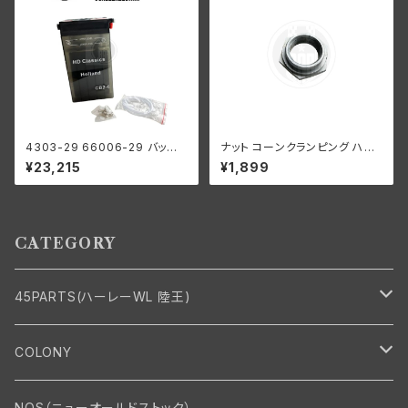
4303-29 66006-29 バッテリ
ナット コーンクランピング ハン
ー 6V プラスチック 1929-64年
ドルバー ハーレーダビッドソン 1
¥23,215
¥1,899
98x112x215mm
936-48年 EL FL UL クローム
メッキ
CATEGORY
45PARTS(ハーレーWL 陸王)
エンジン
COLONY
エンジン・シリンダーヘッド
マフラー・インテーク・キャブレター
Bolt・Nut
NOS（ニューオールドストック）