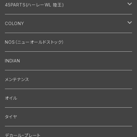
45PARTS(ハーレーWL 陸王)
エンジン
COLONY
エンジン・シリンダーヘッド
マフラー・インテーク・キャブレター
Bolt・Nut
NOS（ニューオールドストック）
バルブ・タペット関係
マフラー関係
Nut
エレクトリカル
Front End・Rear End
INDIAN
ピストン・コネクティングロッド・ベアリング
インテーク・キャブレター関係
Screw
ジェネレーター関係
Wheel-Brake
駆動系
Motor
メンテナンス
フライホイール・シャフト関係
エアクリーナー関係
Bolt
ディストリビューター関係
Fork-Shockabsorber
ドライブチェーン関係
Motor
フロントフォーク・フレーム
Transmission・Primary
オイル
クランクケース関係
インテーク・キャブレーター関係
Washer-Cotterpin
アマチュア関係（ジェネレーター）
Handlebar-controls
スプロケット・ベルトドライブキット
Carbrator
フロントフォーク関係
Transmission-Shifter
シート・サドルバッグ
Gastank・Oiltank
タイヤ
オイルポンプ関係
Show bike kits
ブラシプレート関係（ジェネレーター）
Fendermount
キックペダル関係
ソフテイル用 New Springer Fork
Primary-clutch-Kickstarter
シートポスト関係
Oilline
ハンドルバー・タンク・フェンダー
Electrical
デカール・プレート