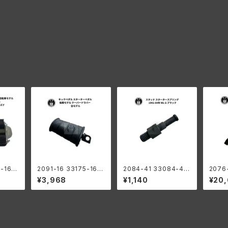
5-16
2091-16 33175-16A
2084-41 33084-41
2076
ターター
キックペダル スターター
スタッド スタータースプ
クラン
¥3,968
¥1,140
¥20
デル ハ
ペダル 後期モデル テー
リング キックスプリング
ックア
 191
パードラバー ハーレー
ハーレーダビッドソン 1
ビッドソ
 白メ
ダビッドソン 全モデル
941-64年 WL G ブラ
WL G
ライズド
ック