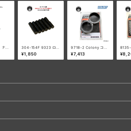
3 ナッ
304-154F 9323 ロー
9718-2 Colony コロ
8135
スペーサ
ラー 左側 +0004 オー
ニー インテーク マニホ
ニー 
¥1,850
¥7,413
¥8,
レーダビ
バーサイズ 24個入り ス
ールド ナット キット ハ
ナー 
WL W
プロケットシャフト側 ハ
ーレーダビッドソン 194
ット 
キ
ーレーダビッドソン 192
0-54年 OHV 74 モデ
ン
9-73年 RL DL WL G
ル 1953-56年 K KH
エンジン
パーカーライズド