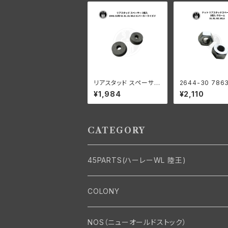
リアスタッド スペーサー
2644-30 786
2個入 ハーレーダビッド
ト リアスタッド
¥1,984
¥2,110
ソン 1941-52年 VL EL
ー 2個入 ハー
UL WLC G パーカーラ
ッドソン DL RL 
イズド
LA クロームメッ
CATEGORY
45PARTS(ハーレーWL 陸王)
エンジン
COLONY
エンジン・シリンダーヘッド
マフラー・インテーク・キャブレター
Bolt・Nut
NOS（ニューオールドストック）