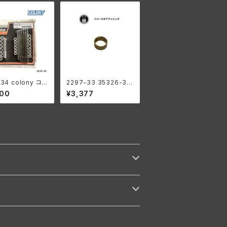
-34 colony コロ
2297-33 35326-33
カドミメッキ ファス
リバース ギア ブッシン
200
¥3,377
モーターケース キ
グ メインシャフト ハー
ハーレーダビッドソ
レーダビッドソン 1941-
73年 WL G ミッション