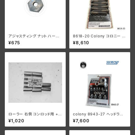
アジャスティング ナット ハーレ
8618-20 Colony コロニー ビ
ーダビッドソン 全スプリンガー
ッグボア ヘッドボルト ワッシャ
¥675
¥8,610
モデル 白メッキ
ー キット ハーレーダビッドソン
1948年以降 パンヘッド ショベ
ルヘッド ブラック
ローラー 右側 コンロッド用 +0
colony 8943-27 ヘッドラン
008 オーバーサイズ 12個入り
プ レストレーションキット
¥1,020
¥7,600
ハーレーダビッドソン 1929-73
年 DL RL WL G エンジン