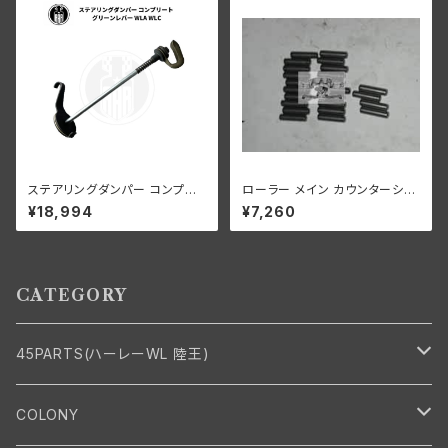
ステアリングダンパー コンプリ
ローラー メイン カウンターシャ
ート グリーンレバー ハーレーダ
フト 0008"オーバーサイズ 24
¥18,994
¥7,260
ビッドソン WLA WLC
個 ハーレーダビッドソン
CATEGORY
45PARTS(ハーレーWL 陸王)
エンジン
COLONY