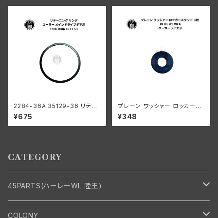
VL EL UL WLC G クローム
2284-36A 35129-36 リテー
プレーン ワッシャー ロッカース
ニング リング ローラー メインド
タッド 1枚 ハーレーダビッドソン
¥675
¥348
ライブギア用 ハーレーダビッド
RL DL WL WLA パーカーライ
ソン 1936-84年 EL FL UL
ズド
CATEGORY
45PARTS(ハーレーWL 陸王)
エンジン
COLONY