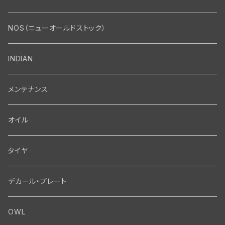
エンジン・シリンダーヘッド
マフラー・インテーク・キャブレター
Bolt・Nut
NOS（ニューオールドストック）
バルブ・タペット関係
マフラー関係
Nut
エレクトリカル
Front End・Rear End
INDIAN
ピストン・コネクティングロッド・ベアリング
インテーク・キャブレター関係
Screw
ジェネレーター関係
Wheel-Brake
駆動系
Motor
メンテナンス
フライホイール・シャフト関係
エアクリーナー関係
Bolt
ディストリビューター関係
Fork-Shockabsorber
ドライブチェーン関係
Motor
フロントフォーク・フレーム
Transmission・Primary
オイル
クランクケース関係
インテーク・キャブレーター関係
Washer-Cotterpin
アマチュア関係（ジェネレーター）
Handlebar-controls
スプロケット・ベルトドライブキット
Carbrator
フロントフォーク関係
Transmission-Shifter
シート・サドルバッグ
Gastank・Oiltank
タイヤ
オイルポンプ関係
Show bike kits
ブラシプレート関係（ジェネレーター）
Fendermount
キックペダル関係
ソフテイル用 New Springer Fork
Primary-clutch-Kickstarter
シートポスト関係
Oilline
ハンドルバー・タンク・フェンダー
Electrical
デカール・プレート
エンジン関係 ビックツイン
Hard wear kits
スパークコイル関係
Axle
スターターパーツ
フレームヘッドベアリング・ステアリングダンパー関係
Sprocketmount
ソロサドルシート関係
Gastank・Oiltank
ハンドルバー関係
Electrical
ホイール・ブレーキ
TOOL
OWL